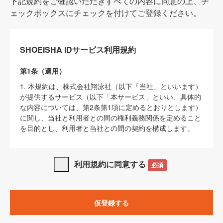
下記規約をご確認いただきすべての内容に同意の上、チ
ェックボックスにチェックを付けてご登録ください。
SHOEISHA iDサービス利用規約
第1条（適用）
1. 本規約は、株式会社翔泳社（以下「当社」といいます）
が提供するサービス（以下「本サービス」といい、具体的
な内容については、第2条第1項に定めるとおりとします）
に関し、当社と利用者との間の権利義務関係を定めること
を目的とし、利用者と当社との間の契約を構成します。
2. 当社が別に定める「
著作権について
」、「
免責事項
」、
「
SHOEISHA iDプライバシーポリシー
」及び「
当社ウェブ
利用規約に同意する
必須
サイト上でのデータの利用について（Cookieポリシー）
」
は、本規約の一部を構成するものとします。
3. 本規約の内容と、前項に記載する定めその他当社が定め
仮登録する
る各種規定や説明資料等における内容とが異なる場合は、
本規約の規定が優先して適用されるものとします。