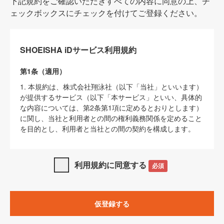
下記規約をご確認いただきすべての内容に同意の上、チ
ェックボックスにチェックを付けてご登録ください。
SHOEISHA iDサービス利用規約
第1条（適用）
1. 本規約は、株式会社翔泳社（以下「当社」といいます）
が提供するサービス（以下「本サービス」といい、具体的
な内容については、第2条第1項に定めるとおりとします）
に関し、当社と利用者との間の権利義務関係を定めること
を目的とし、利用者と当社との間の契約を構成します。
2. 当社が別に定める「
著作権について
」、「
免責事項
」、
「
SHOEISHA iDプライバシーポリシー
」及び「
当社ウェブ
利用規約に同意する
必須
サイト上でのデータの利用について（Cookieポリシー）
」
は、本規約の一部を構成するものとします。
3. 本規約の内容と、前項に記載する定めその他当社が定め
仮登録する
る各種規定や説明資料等における内容とが異なる場合は、
本規約の規定が優先して適用されるものとします。