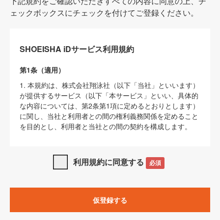
下記規約をご確認いただきすべての内容に同意の上、チ
ェックボックスにチェックを付けてご登録ください。
SHOEISHA iDサービス利用規約
第1条（適用）
1. 本規約は、株式会社翔泳社（以下「当社」といいます）
が提供するサービス（以下「本サービス」といい、具体的
な内容については、第2条第1項に定めるとおりとします）
に関し、当社と利用者との間の権利義務関係を定めること
を目的とし、利用者と当社との間の契約を構成します。
2. 当社が別に定める「
著作権について
」、「
免責事項
」、
「
SHOEISHA iDプライバシーポリシー
」及び「
当社ウェブ
利用規約に同意する
必須
サイト上でのデータの利用について（Cookieポリシー）
」
は、本規約の一部を構成するものとします。
3. 本規約の内容と、前項に記載する定めその他当社が定め
仮登録する
る各種規定や説明資料等における内容とが異なる場合は、
本規約の規定が優先して適用されるものとします。