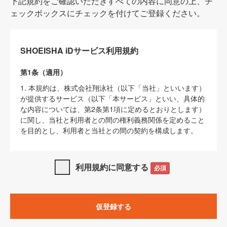
下記規約をご確認いただきすべての内容に同意の上、チ
ェックボックスにチェックを付けてご登録ください。
SHOEISHA iDサービス利用規約
第1条（適用）
1. 本規約は、株式会社翔泳社（以下「当社」といいます）
が提供するサービス（以下「本サービス」といい、具体的
な内容については、第2条第1項に定めるとおりとします）
に関し、当社と利用者との間の権利義務関係を定めること
を目的とし、利用者と当社との間の契約を構成します。
2. 当社が別に定める「
著作権について
」、「
免責事項
」、
「
SHOEISHA iDプライバシーポリシー
」及び「
当社ウェブ
利用規約に同意する
必須
サイト上でのデータの利用について（Cookieポリシー）
」
は、本規約の一部を構成するものとします。
3. 本規約の内容と、前項に記載する定めその他当社が定め
仮登録する
る各種規定や説明資料等における内容とが異なる場合は、
本規約の規定が優先して適用されるものとします。