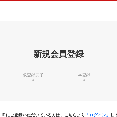
新規会員登録
仮登録完了
本登録
HA iDにご登録いただいている方は、こちらより
「ログイン」
し