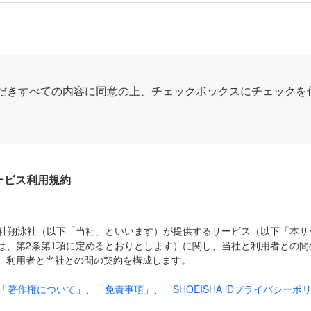
だきすべての内容に同意の上、チェックボックスにチェックを
Dサービス利用規約
式会社翔泳社（以下「当社」といいます）が提供するサービス（以下「本
は、第2条第1項に定めるとおりとします）に関し、当社と利用者との間
、利用者と当社との間の契約を構成します。
「
著作権について
」、「
免責事項
」、「
SHOEISHA iDプライバシーポ
タの利用について（Cookieポリシー）
」は、本規約の一部を構成する