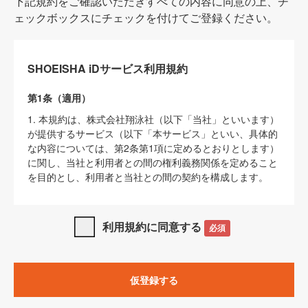
下記規約をご確認いただきすべての内容に同意の上、チ
ェックボックスにチェックを付けてご登録ください。
SHOEISHA iDサービス利用規約
第1条（適用）
1. 本規約は、株式会社翔泳社（以下「当社」といいます）
が提供するサービス（以下「本サービス」といい、具体的
な内容については、第2条第1項に定めるとおりとします）
に関し、当社と利用者との間の権利義務関係を定めること
を目的とし、利用者と当社との間の契約を構成します。
2. 当社が別に定める「
著作権について
」、「
免責事項
」、
「
SHOEISHA iDプライバシーポリシー
」及び「
当社ウェブ
利用規約に同意する
必須
サイト上でのデータの利用について（Cookieポリシー）
」
は、本規約の一部を構成するものとします。
3. 本規約の内容と、前項に記載する定めその他当社が定め
仮登録する
る各種規定や説明資料等における内容とが異なる場合は、
本規約の規定が優先して適用されるものとします。