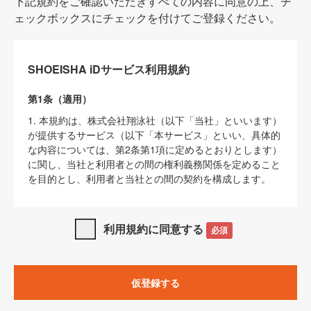
下記規約をご確認いただきすべての内容に同意の上、チ
ェックボックスにチェックを付けてご登録ください。
SHOEISHA iDサービス利用規約
第1条（適用）
1. 本規約は、株式会社翔泳社（以下「当社」といいます）
が提供するサービス（以下「本サービス」といい、具体的
な内容については、第2条第1項に定めるとおりとします）
に関し、当社と利用者との間の権利義務関係を定めること
を目的とし、利用者と当社との間の契約を構成します。
2. 当社が別に定める「
著作権について
」、「
免責事項
」、
「
SHOEISHA iDプライバシーポリシー
」及び「
当社ウェブ
利用規約に同意する
必須
サイト上でのデータの利用について（Cookieポリシー）
」
は、本規約の一部を構成するものとします。
3. 本規約の内容と、前項に記載する定めその他当社が定め
仮登録する
る各種規定や説明資料等における内容とが異なる場合は、
本規約の規定が優先して適用されるものとします。