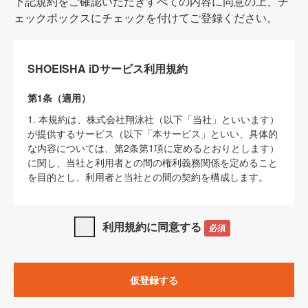
下記規約をご確認いただきすべての内容に同意の上、チ
ェックボックスにチェックを付けてご登録ください。
SHOEISHA iDサービス利用規約
第1条（適用）
1. 本規約は、株式会社翔泳社（以下「当社」といいます）
が提供するサービス（以下「本サービス」といい、具体的
な内容については、第2条第1項に定めるとおりとします）
に関し、当社と利用者との間の権利義務関係を定めること
を目的とし、利用者と当社との間の契約を構成します。
2. 当社が別に定める「
著作権について
」、「
免責事項
」、
「
SHOEISHA iDプライバシーポリシー
」及び「
当社ウェブ
利用規約に同意する
必須
サイト上でのデータの利用について（Cookieポリシー）
」
は、本規約の一部を構成するものとします。
3. 本規約の内容と、前項に記載する定めその他当社が定め
仮登録する
る各種規定や説明資料等における内容とが異なる場合は、
本規約の規定が優先して適用されるものとします。