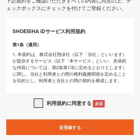
下記規約をご確認いただきすべての内容に同意の上、チ
ェックボックスにチェックを付けてご登録ください。
SHOEISHA iDサービス利用規約
第1条（適用）
1. 本規約は、株式会社翔泳社（以下「当社」といいます）
が提供するサービス（以下「本サービス」といい、具体的
な内容については、第2条第1項に定めるとおりとします）
に関し、当社と利用者との間の権利義務関係を定めること
を目的とし、利用者と当社との間の契約を構成します。
2. 当社が別に定める「
著作権について
」、「
免責事項
」、
「
SHOEISHA iDプライバシーポリシー
」及び「
当社ウェブ
利用規約に同意する
必須
サイト上でのデータの利用について（Cookieポリシー）
」
は、本規約の一部を構成するものとします。
3. 本規約の内容と、前項に記載する定めその他当社が定め
仮登録する
る各種規定や説明資料等における内容とが異なる場合は、
本規約の規定が優先して適用されるものとします。