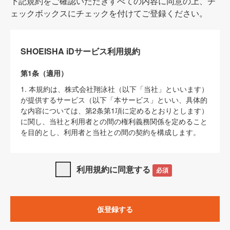
下記規約をご確認いただきすべての内容に同意の上、チ
ェックボックスにチェックを付けてご登録ください。
SHOEISHA iDサービス利用規約
第1条（適用）
1. 本規約は、株式会社翔泳社（以下「当社」といいます）
が提供するサービス（以下「本サービス」といい、具体的
な内容については、第2条第1項に定めるとおりとします）
に関し、当社と利用者との間の権利義務関係を定めること
を目的とし、利用者と当社との間の契約を構成します。
2. 当社が別に定める「
著作権について
」、「
免責事項
」、
「
SHOEISHA iDプライバシーポリシー
」及び「
当社ウェブ
利用規約に同意する
必須
サイト上でのデータの利用について（Cookieポリシー）
」
は、本規約の一部を構成するものとします。
3. 本規約の内容と、前項に記載する定めその他当社が定め
仮登録する
る各種規定や説明資料等における内容とが異なる場合は、
本規約の規定が優先して適用されるものとします。