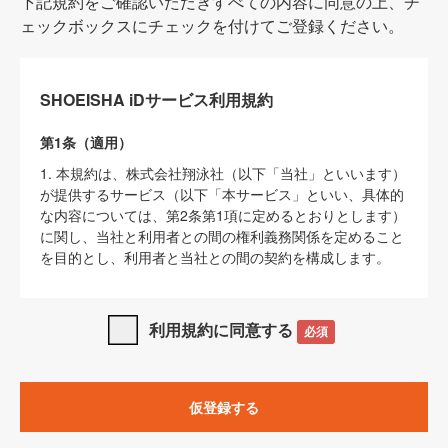
下記規約をご確認いただきすべての内容に同意の上、チ
ェックボックスにチェックを付けてご登録ください。
SHOEISHA iDサービス利用規約
第1条（適用）
1. 本規約は、株式会社翔泳社（以下「当社」といいます）
が提供するサービス（以下「本サービス」といい、具体的
な内容については、第2条第1項に定めるとおりとします）
に関し、当社と利用者との間の権利義務関係を定めること
を目的とし、利用者と当社との間の契約を構成します。
2. 当社が別に定める「
著作権について
」、「
免責事項
」、
「
SHOEISHA iDプライバシーポリシー
」及び「
当社ウェブ
利用規約に同意する
必須
サイト上でのデータの利用について（Cookieポリシー）
」
は、本規約の一部を構成するものとします。
3. 本規約の内容と、前項に記載する定めその他当社が定め
仮登録する
る各種規定や説明資料等における内容とが異なる場合は、
本規約の規定が優先して適用されるものとします。