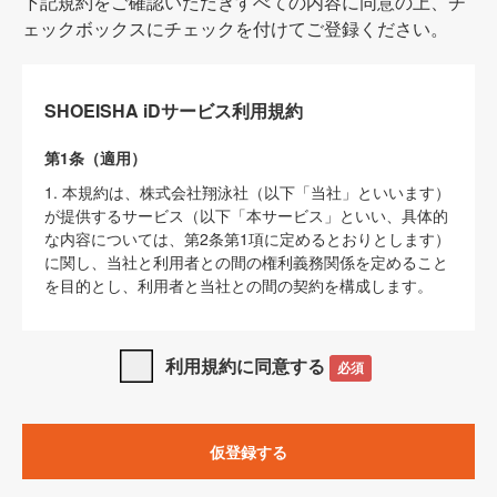
下記規約をご確認いただきすべての内容に同意の上、チ
ェックボックスにチェックを付けてご登録ください。
SHOEISHA iDサービス利用規約
第1条（適用）
1. 本規約は、株式会社翔泳社（以下「当社」といいます）
が提供するサービス（以下「本サービス」といい、具体的
な内容については、第2条第1項に定めるとおりとします）
に関し、当社と利用者との間の権利義務関係を定めること
を目的とし、利用者と当社との間の契約を構成します。
2. 当社が別に定める「
著作権について
」、「
免責事項
」、
「
SHOEISHA iDプライバシーポリシー
」及び「
当社ウェブ
利用規約に同意する
必須
サイト上でのデータの利用について（Cookieポリシー）
」
は、本規約の一部を構成するものとします。
3. 本規約の内容と、前項に記載する定めその他当社が定め
仮登録する
る各種規定や説明資料等における内容とが異なる場合は、
本規約の規定が優先して適用されるものとします。