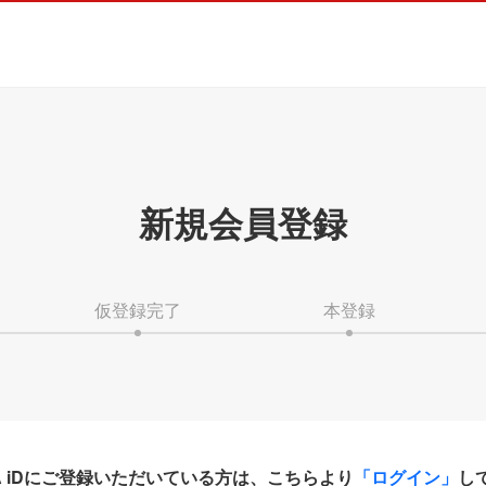
新規会員登録
仮登録完了
本登録
HA iDにご登録いただいている方は、こちらより
「ログイン」
し