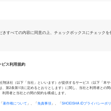
だきすべての内容に同意の上、チェックボックスにチェックを
Dサービス利用規約
式会社翔泳社（以下「当社」といいます）が提供するサービス（以下「本
は、第2条第1項に定めるとおりとします）に関し、当社と利用者との間
、利用者と当社との間の契約を構成します。
「
著作権について
」、「
免責事項
」、「
SHOEISHA iDプライバシーポ
タの利用について（Cookieポリシー）
」は、本規約の一部を構成する