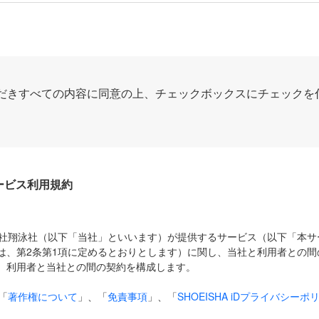
だきすべての内容に同意の上、チェックボックスにチェックを
Dサービス利用規約
式会社翔泳社（以下「当社」といいます）が提供するサービス（以下「本
は、第2条第1項に定めるとおりとします）に関し、当社と利用者との間
、利用者と当社との間の契約を構成します。
「
著作権について
」、「
免責事項
」、「
SHOEISHA iDプライバシーポ
タの利用について（Cookieポリシー）
」は、本規約の一部を構成する