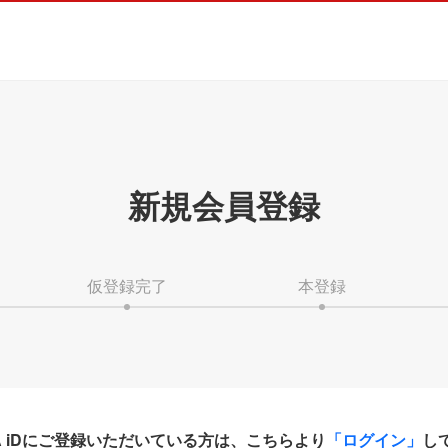
新規会員登録
仮登録完了
本登録
HA iDにご登録いただいている方は、こちらより
「ログイン」
し