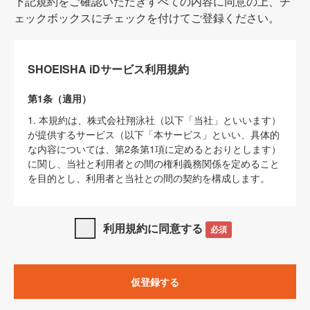
下記規約をご確認いただきすべての内容に同意の上、チ
ェックボックスにチェックを付けてご登録ください。
SHOEISHA iDサービス利用規約
第1条（適用）
1. 本規約は、株式会社翔泳社（以下「当社」といいます）
が提供するサービス（以下「本サービス」といい、具体的
な内容については、第2条第1項に定めるとおりとします）
に関し、当社と利用者との間の権利義務関係を定めること
を目的とし、利用者と当社との間の契約を構成します。
2. 当社が別に定める「
著作権について
」、「
免責事項
」、
「
SHOEISHA iDプライバシーポリシー
」及び「
当社ウェブ
利用規約に同意する
必須
サイト上でのデータの利用について（Cookieポリシー）
」
は、本規約の一部を構成するものとします。
3. 本規約の内容と、前項に記載する定めその他当社が定め
仮登録する
る各種規定や説明資料等における内容とが異なる場合は、
本規約の規定が優先して適用されるものとします。