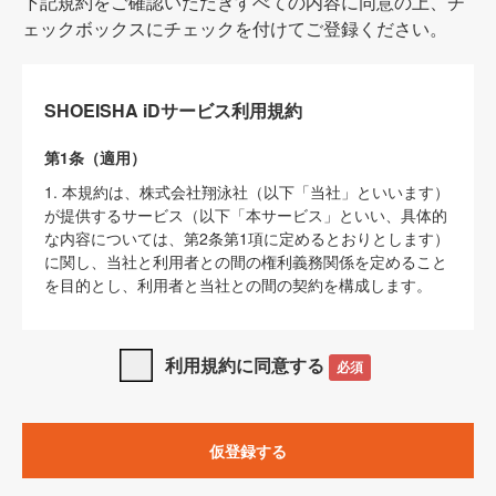
下記規約をご確認いただきすべての内容に同意の上、チ
ェックボックスにチェックを付けてご登録ください。
SHOEISHA iDサービス利用規約
第1条（適用）
1. 本規約は、株式会社翔泳社（以下「当社」といいます）
が提供するサービス（以下「本サービス」といい、具体的
な内容については、第2条第1項に定めるとおりとします）
に関し、当社と利用者との間の権利義務関係を定めること
を目的とし、利用者と当社との間の契約を構成します。
2. 当社が別に定める「
著作権について
」、「
免責事項
」、
「
SHOEISHA iDプライバシーポリシー
」及び「
当社ウェブ
利用規約に同意する
必須
サイト上でのデータの利用について（Cookieポリシー）
」
は、本規約の一部を構成するものとします。
3. 本規約の内容と、前項に記載する定めその他当社が定め
仮登録する
る各種規定や説明資料等における内容とが異なる場合は、
本規約の規定が優先して適用されるものとします。