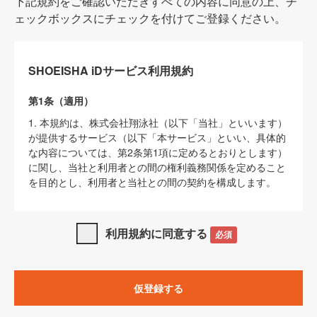
下記規約をご確認いただきすべての内容に同意の上、チ
ェックボックスにチェックを付けてご登録ください。
SHOEISHA iDサービス利用規約
第1条（適用）
1. 本規約は、株式会社翔泳社（以下「当社」といいます）
が提供するサービス（以下「本サービス」といい、具体的
な内容については、第2条第1項に定めるとおりとします）
に関し、当社と利用者との間の権利義務関係を定めること
を目的とし、利用者と当社との間の契約を構成します。
2. 当社が別に定める「
著作権について
」、「
免責事項
」、
「
SHOEISHA iDプライバシーポリシー
」及び「
当社ウェブ
利用規約に同意する
必須
サイト上でのデータの利用について（Cookieポリシー）
」
は、本規約の一部を構成するものとします。
3. 本規約の内容と、前項に記載する定めその他当社が定め
仮登録する
る各種規定や説明資料等における内容とが異なる場合は、
本規約の規定が優先して適用されるものとします。