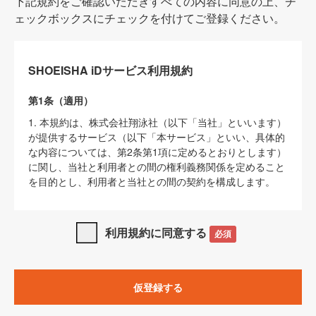
下記規約をご確認いただきすべての内容に同意の上、チ
ェックボックスにチェックを付けてご登録ください。
SHOEISHA iDサービス利用規約
第1条（適用）
1. 本規約は、株式会社翔泳社（以下「当社」といいます）
が提供するサービス（以下「本サービス」といい、具体的
な内容については、第2条第1項に定めるとおりとします）
に関し、当社と利用者との間の権利義務関係を定めること
を目的とし、利用者と当社との間の契約を構成します。
2. 当社が別に定める「
著作権について
」、「
免責事項
」、
「
SHOEISHA iDプライバシーポリシー
」及び「
当社ウェブ
利用規約に同意する
必須
サイト上でのデータの利用について（Cookieポリシー）
」
は、本規約の一部を構成するものとします。
3. 本規約の内容と、前項に記載する定めその他当社が定め
仮登録する
る各種規定や説明資料等における内容とが異なる場合は、
本規約の規定が優先して適用されるものとします。