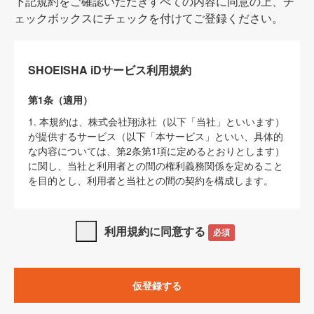
下記規約をご確認いただきすべての内容に同意の上、チ
ェックボックスにチェックを付けてご登録ください。
SHOEISHA iDサービス利用規約
第1条（適用）
1. 本規約は、株式会社翔泳社（以下「当社」といいます）
が提供するサービス（以下「本サービス」といい、具体的
な内容については、第2条第1項に定めるとおりとします）
に関し、当社と利用者との間の権利義務関係を定めること
を目的とし、利用者と当社との間の契約を構成します。
2. 当社が別に定める「
著作権について
」、「
免責事項
」、
「
SHOEISHA iDプライバシーポリシー
」及び「
当社ウェブ
利用規約に同意する
必須
サイト上でのデータの利用について（Cookieポリシー）
」
は、本規約の一部を構成するものとします。
3. 本規約の内容と、前項に記載する定めその他当社が定め
仮登録する
る各種規定や説明資料等における内容とが異なる場合は、
本規約の規定が優先して適用されるものとします。