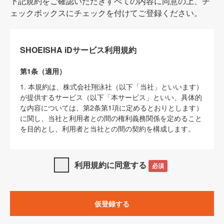
下記規約をご確認いただきすべての内容に同意の上、チ
ェックボックスにチェックを付けてご登録ください。
SHOEISHA iDサービス利用規約
第1条（適用）
1. 本規約は、株式会社翔泳社（以下「当社」といいます）
が提供するサービス（以下「本サービス」といい、具体的
な内容については、第2条第1項に定めるとおりとします）
に関し、当社と利用者との間の権利義務関係を定めること
を目的とし、利用者と当社との間の契約を構成します。
2. 当社が別に定める「
著作権について
」、「
免責事項
」、
「
SHOEISHA iDプライバシーポリシー
」及び「
当社ウェブ
利用規約に同意する
必須
サイト上でのデータの利用について（Cookieポリシー）
」
は、本規約の一部を構成するものとします。
3. 本規約の内容と、前項に記載する定めその他当社が定め
仮登録する
る各種規定や説明資料等における内容とが異なる場合は、
本規約の規定が優先して適用されるものとします。