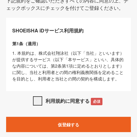
下記規約をご確認いただきすべての内容に同意の上、チ
ェックボックスにチェックを付けてご登録ください。
SHOEISHA iDサービス利用規約
第1条（適用）
1. 本規約は、株式会社翔泳社（以下「当社」といいます）
が提供するサービス（以下「本サービス」といい、具体的
な内容については、第2条第1項に定めるとおりとします）
に関し、当社と利用者との間の権利義務関係を定めること
を目的とし、利用者と当社との間の契約を構成します。
2. 当社が別に定める「
著作権について
」、「
免責事項
」、
「
SHOEISHA iDプライバシーポリシー
」及び「
当社ウェブ
利用規約に同意する
必須
サイト上でのデータの利用について（Cookieポリシー）
」
は、本規約の一部を構成するものとします。
3. 本規約の内容と、前項に記載する定めその他当社が定め
仮登録する
る各種規定や説明資料等における内容とが異なる場合は、
本規約の規定が優先して適用されるものとします。