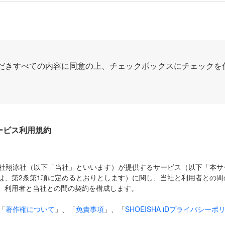
だきすべての内容に同意の上、チェックボックスにチェックを
Dサービス利用規約
式会社翔泳社（以下「当社」といいます）が提供するサービス（以下「本
は、第2条第1項に定めるとおりとします）に関し、当社と利用者との間
、利用者と当社との間の契約を構成します。
「
著作権について
」、「
免責事項
」、「
SHOEISHA iDプライバシーポ
タの利用について（Cookieポリシー）
」は、本規約の一部を構成する