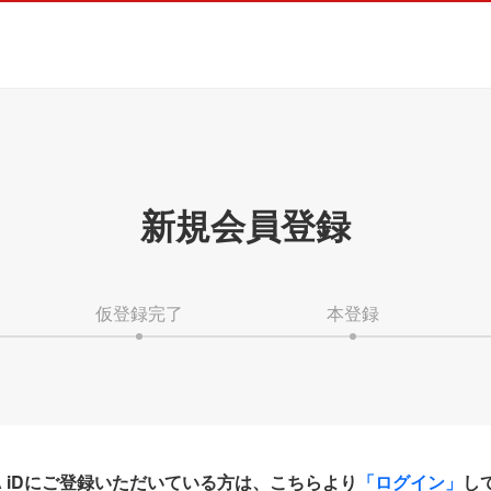
新規会員登録
仮登録完了
本登録
HA iDにご登録いただいている方は、こちらより
「ログイン」
し