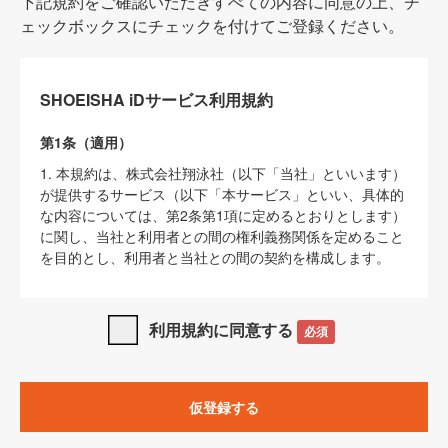
下記規約をご確認いただきすべての内容に同意の上、チ
ェックボックスにチェックを付けてご登録ください。
SHOEISHA iDサービス利用規約
第1条（適用）
1. 本規約は、株式会社翔泳社（以下「当社」といいます）
が提供するサービス（以下「本サービス」といい、具体的
な内容については、第2条第1項に定めるとおりとします）
に関し、当社と利用者との間の権利義務関係を定めること
を目的とし、利用者と当社との間の契約を構成します。
2. 当社が別に定める「
著作権について
」、「
免責事項
」、
「
SHOEISHA iDプライバシーポリシー
」及び「
当社ウェブ
利用規約に同意する
必須
サイト上でのデータの利用について（Cookieポリシー）
」
は、本規約の一部を構成するものとします。
3. 本規約の内容と、前項に記載する定めその他当社が定め
仮登録する
る各種規定や説明資料等における内容とが異なる場合は、
本規約の規定が優先して適用されるものとします。