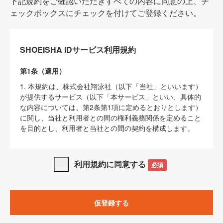
下記規約をご確認いただきすべての内容に同意の上、チ
ェックボックスにチェックを付けてご登録ください。
SHOEISHA iDサービス利用規約
第1条（適用）
1. 本規約は、株式会社翔泳社（以下「当社」といいます）
が提供するサービス（以下「本サービス」といい、具体的
な内容については、第2条第1項に定めるとおりとします）
に関し、当社と利用者との間の権利義務関係を定めること
を目的とし、利用者と当社との間の契約を構成します。
2. 当社が別に定める「
著作権について
」、「
免責事項
」、
「
SHOEISHA iDプライバシーポリシー
」及び「
当社ウェブ
利用規約に同意する
必須
サイト上でのデータの利用について（Cookieポリシー）
」
は、本規約の一部を構成するものとします。
3. 本規約の内容と、前項に記載する定めその他当社が定め
仮登録する
る各種規定や説明資料等における内容とが異なる場合は、
本規約の規定が優先して適用されるものとします。