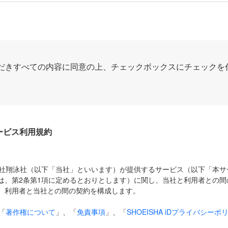
だきすべての内容に同意の上、チェックボックスにチェックを
Dサービス利用規約
式会社翔泳社（以下「当社」といいます）が提供するサービス（以下「本
は、第2条第1項に定めるとおりとします）に関し、当社と利用者との間
、利用者と当社との間の契約を構成します。
「
著作権について
」、「
免責事項
」、「
SHOEISHA iDプライバシーポ
タの利用について（Cookieポリシー）
」は、本規約の一部を構成する