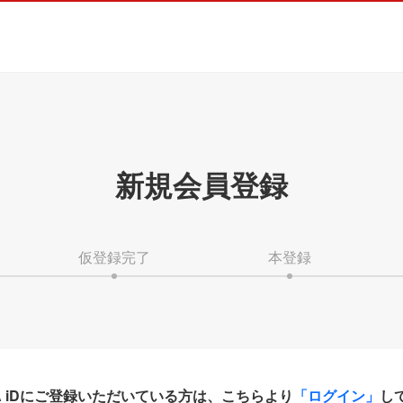
新規会員登録
仮登録完了
本登録
HA iDにご登録いただいている方は、こちらより
「ログイン」
し