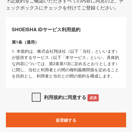
下記規約をご確認いただきすべての内容に同意の上、チ
ェックボックスにチェックを付けてご登録ください。
SHOEISHA iDサービス利用規約
第1条（適用）
1. 本規約は、株式会社翔泳社（以下「当社」といいます）
が提供するサービス（以下「本サービス」といい、具体的
な内容については、第2条第1項に定めるとおりとします）
に関し、当社と利用者との間の権利義務関係を定めること
を目的とし、利用者と当社との間の契約を構成します。
2. 当社が別に定める「
著作権について
」、「
免責事項
」、
「
SHOEISHA iDプライバシーポリシー
」及び「
当社ウェブ
利用規約に同意する
必須
サイト上でのデータの利用について（Cookieポリシー）
」
は、本規約の一部を構成するものとします。
3. 本規約の内容と、前項に記載する定めその他当社が定め
仮登録する
る各種規定や説明資料等における内容とが異なる場合は、
本規約の規定が優先して適用されるものとします。