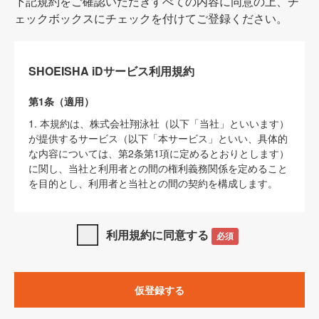
下記規約をご確認いただきすべての内容に同意の上、チ
ェックボックスにチェックを付けてご登録ください。
SHOEISHA iDサービス利用規約
第1条（適用）
1. 本規約は、株式会社翔泳社（以下「当社」といいます）
が提供するサービス（以下「本サービス」といい、具体的
な内容については、第2条第1項に定めるとおりとします）
に関し、当社と利用者との間の権利義務関係を定めること
を目的とし、利用者と当社との間の契約を構成します。
2. 当社が別に定める「
著作権について
」、「
免責事項
」、
「
SHOEISHA iDプライバシーポリシー
」及び「
当社ウェブ
利用規約に同意する
必須
サイト上でのデータの利用について（Cookieポリシー）
」
は、本規約の一部を構成するものとします。
3. 本規約の内容と、前項に記載する定めその他当社が定め
仮登録する
る各種規定や説明資料等における内容とが異なる場合は、
本規約の規定が優先して適用されるものとします。