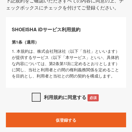
下記規約をご確認いただきすべての内容に同意の上、チ
ェックボックスにチェックを付けてご登録ください。
SHOEISHA iDサービス利用規約
第1条（適用）
1. 本規約は、株式会社翔泳社（以下「当社」といいます）
が提供するサービス（以下「本サービス」といい、具体的
な内容については、第2条第1項に定めるとおりとします）
に関し、当社と利用者との間の権利義務関係を定めること
を目的とし、利用者と当社との間の契約を構成します。
2. 当社が別に定める「
著作権について
」、「
免責事項
」、
「
SHOEISHA iDプライバシーポリシー
」及び「
当社ウェブ
利用規約に同意する
必須
サイト上でのデータの利用について（Cookieポリシー）
」
は、本規約の一部を構成するものとします。
3. 本規約の内容と、前項に記載する定めその他当社が定め
仮登録する
る各種規定や説明資料等における内容とが異なる場合は、
本規約の規定が優先して適用されるものとします。