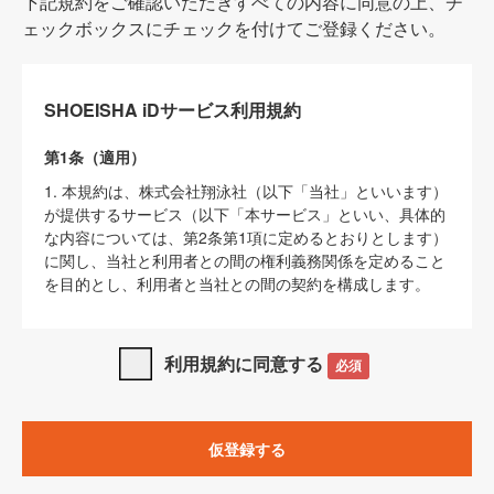
下記規約をご確認いただきすべての内容に同意の上、チ
ェックボックスにチェックを付けてご登録ください。
SHOEISHA iDサービス利用規約
第1条（適用）
1. 本規約は、株式会社翔泳社（以下「当社」といいます）
が提供するサービス（以下「本サービス」といい、具体的
な内容については、第2条第1項に定めるとおりとします）
に関し、当社と利用者との間の権利義務関係を定めること
を目的とし、利用者と当社との間の契約を構成します。
2. 当社が別に定める「
著作権について
」、「
免責事項
」、
「
SHOEISHA iDプライバシーポリシー
」及び「
当社ウェブ
利用規約に同意する
必須
サイト上でのデータの利用について（Cookieポリシー）
」
は、本規約の一部を構成するものとします。
3. 本規約の内容と、前項に記載する定めその他当社が定め
仮登録する
る各種規定や説明資料等における内容とが異なる場合は、
本規約の規定が優先して適用されるものとします。