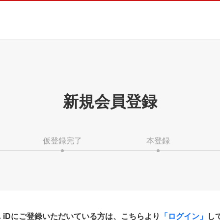
新規会員登録
仮登録完了
本登録
HA iDにご登録いただいている方は、こちらより
「ログイン」
し