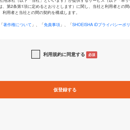
式会社翔泳社（以下「当社」といいます）が提供するサービス（以下「本
は、第2条第1項に定めるとおりとします）に関し、当社と利用者との間
、利用者と当社との間の契約を構成します。
「
著作権について
」、「
免責事項
」、「
SHOEISHA iDプライバシーポ
タの利用について（Cookieポリシー）
」は、本規約の一部を構成する
と、前項に記載する定めその他当社が定める各種規定や説明資料等におけ
優先して適用されるものとします。
利用規約に同意する
必須
下の用語は、本規約上別段の定めがない限り、以下に定める意味を有す
」とは、当社が提供する以下のサービス（名称や内容が変更された場合、
仮登録する
サービスに関連して当社が実施するイベントやキャンペーンをいいます
p」「CodeZine」「MarkeZine」「EnterpriseZine」「ECzine」「Biz/
ductZine」「AIdiver」「SE Event」
A iD」とは、利用者が本サービスを利用するために必要となるアカウントIDを、「
SHA iD及びパスワードを総称したものをそれぞれいい、「
SHOEISHA i