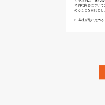
1. 本規約は、株
体的な内容について
めることを目的とし
2. 当社が別に定める
ェブサイト上でのデー
3. 本規約の内容
は、本規約の規定が
第2条（定義）
本規約において、以
ます。
1. 「本サービス
みます）及びこれら
「SEBook」「SESho
「SalesZine」「Pro
2. 「SHOEISH
等」とは、SHOEI