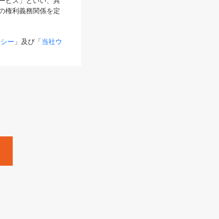
サービス」といい、具
の権利義務関係を定
リシー
」及び「
当社ウ
ものとします。
る内容とが異なる場合
るものとして使用し
変更後のサービスを含
。
Zine」「HRzine」
SHOEISHA iD
Dページ
」とは、専用の