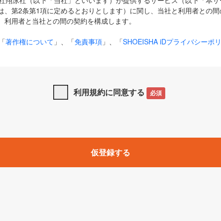
式会社翔泳社（以下「当社」といいます）が提供するサービス（以下「本
は、第2条第1項に定めるとおりとします）に関し、当社と利用者との間
、利用者と当社との間の契約を構成します。
「
著作権について
」、「
免責事項
」、「
SHOEISHA iDプライバシーポ
タの利用について（Cookieポリシー）
」は、本規約の一部を構成する
と、前項に記載する定めその他当社が定める各種規定や説明資料等におけ
優先して適用されるものとします。
利用規約に同意する
必須
下の用語は、本規約上別段の定めがない限り、以下に定める意味を有す
」とは、当社が提供する以下のサービス（名称や内容が変更された場合、
仮登録する
サービスに関連して当社が実施するイベントやキャンペーンをいいます
p」「CodeZine」「MarkeZine」「EnterpriseZine」「ECzine」「Biz/
ductZine」「AIdiver」「SE Event」
A iD」とは、利用者が本サービスを利用するために必要となるアカウントIDを、「
SHA iD及びパスワードを総称したものをそれぞれいい、「
SHOEISHA i