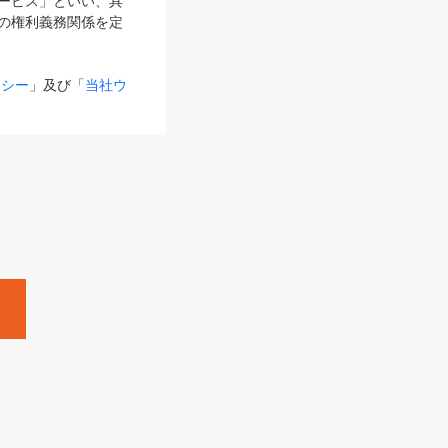
サービス」といい、具
の権利義務関係を定
リシー
」及び「
当社ウ
ものとします。
る内容とが異なる場合
るものとして使用し
変更後のサービスを含
。
Zine」「HRzine」
SHOEISHA iD
Dページ
」とは、専用の