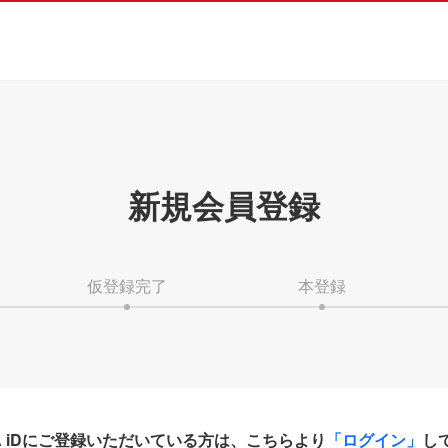
新規会員登録
仮登録完了
本登録
HA iDにご登録いただいている方は、こちらより
「ログイン」
し