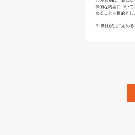
1. 本規約は、株
体的な内容について
めることを目的とし
2. 当社が別に定める
ェブサイト上でのデー
3. 本規約の内容
は、本規約の規定が
第2条（定義）
本規約において、以
ます。
1. 「本サービス
みます）及びこれら
「SEBook」「SESho
「SalesZine」「Pro
2. 「SHOEISH
等」とは、SHOEI