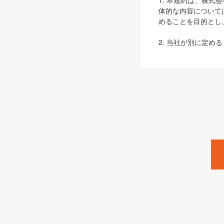
1. 本規約は、株
体的な内容について
めることを目的とし
2. 当社が別に定める
ェブサイト上でのデー
3. 本規約の内容
は、本規約の規定が
第2条（定義）
本規約において、以
ます。
1. 「本サービス
みます）及びこれら
「SEBook」「SESho
「SalesZine」「Pro
2. 「SHOEISH
等」とは、SHOEI