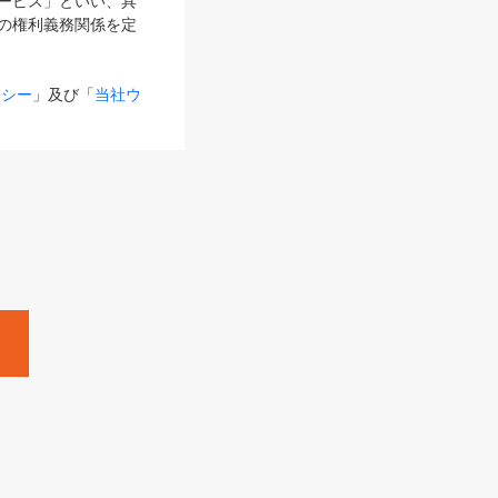
サービス」といい、具
の権利義務関係を定
リシー
」及び「
当社ウ
ものとします。
る内容とが異なる場合
るものとして使用し
変更後のサービスを含
。
Zine」「HRzine」
SHOEISHA iD
Dページ
」とは、専用の