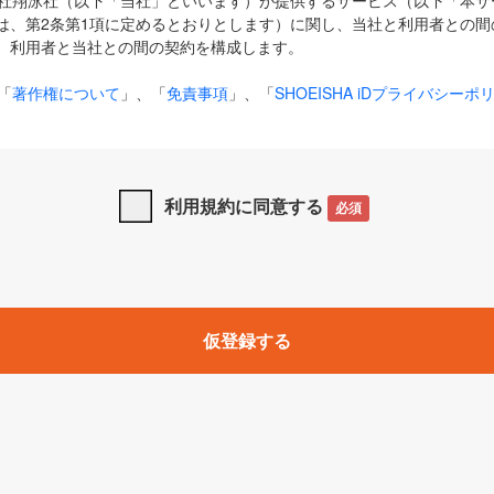
式会社翔泳社（以下「当社」といいます）が提供するサービス（以下「本
は、第2条第1項に定めるとおりとします）に関し、当社と利用者との間
、利用者と当社との間の契約を構成します。
「
著作権について
」、「
免責事項
」、「
SHOEISHA iDプライバシーポ
タの利用について（Cookieポリシー）
」は、本規約の一部を構成する
と、前項に記載する定めその他当社が定める各種規定や説明資料等におけ
優先して適用されるものとします。
利用規約に同意する
必須
下の用語は、本規約上別段の定めがない限り、以下に定める意味を有す
」とは、当社が提供する以下のサービス（名称や内容が変更された場合、
仮登録する
サービスに関連して当社が実施するイベントやキャンペーンをいいます
p」「CodeZine」「MarkeZine」「EnterpriseZine」「ECzine」「Biz/
ductZine」「AIdiver」「SE Event」
A iD」とは、利用者が本サービスを利用するために必要となるアカウントIDを、「
SHA iD及びパスワードを総称したものをそれぞれいい、「
SHOEISHA i