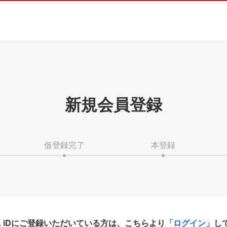
新規会員登録
仮登録完了
本登録
HA iDにご登録いただいている方は、こちらより
「ログイン」
し