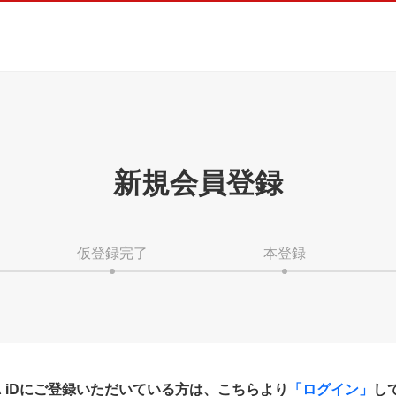
新規会員登録
仮登録完了
本登録
HA iDにご登録いただいている方は、こちらより
「ログイン」
し