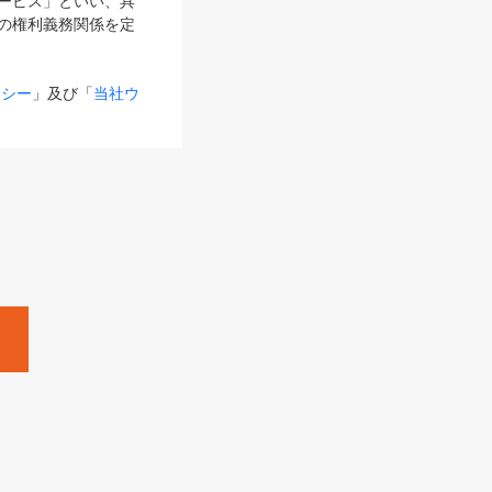
サービス」といい、具
の権利義務関係を定
リシー
」及び「
当社ウ
ものとします。
る内容とが異なる場合
るものとして使用し
変更後のサービスを含
。
Zine」「HRzine」
SHOEISHA iD
Dページ
」とは、専用の