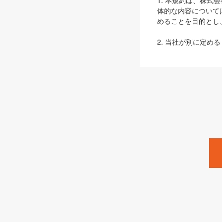
1. 本規約は、株
体的な内容について
めることを目的とし
2. 当社が別に定める
ェブサイト上でのデー
3. 本規約の内容
は、本規約の規定が
第2条（定義）
本規約において、以
ます。
1. 「本サービス
みます）及びこれら
「SEBook」「SESho
「SalesZine」「Pro
2. 「SHOEISH
等」とは、SHOEI