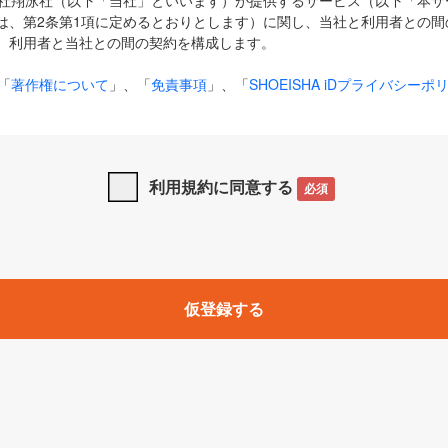
式会社翔泳社（以下「当社」といいます）が提供するサービス（以下「本
は、第2条第1項に定めるとおりとします）に関し、当社と利用者との間
、利用者と当社との間の契約を構成します。
「
著作権について
」、「
免責事項
」、「
SHOEISHA iDプライバシーポ
タの利用について（Cookieポリシー）
」は、本規約の一部を構成する
と、前項に記載する定めその他当社が定める各種規定や説明資料等におけ
優先して適用されるものとします。
利用規約に同意する
必須
下の用語は、本規約上別段の定めがない限り、以下に定める意味を有す
」とは、当社が提供する以下のサービス（名称や内容が変更された場合、
仮登録する
サービスに関連して当社が実施するイベントやキャンペーンをいいます
p」「CodeZine」「MarkeZine」「EnterpriseZine」「ECzine」「Biz/
ductZine」「AIdiver」「SE Event」
A iD」とは、利用者が本サービスを利用するために必要となるアカウントIDを、「
SHA iD及びパスワードを総称したものをそれぞれいい、「
SHOEISHA i