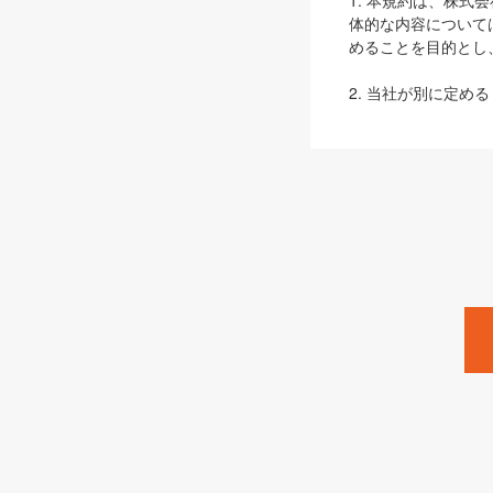
1. 本規約は、株
体的な内容について
めることを目的とし
2. 当社が別に定める
ェブサイト上でのデー
3. 本規約の内容
は、本規約の規定が
第2条（定義）
本規約において、以
ます。
1. 「本サービス
みます）及びこれら
「SEBook」「SESho
「SalesZine」「Pro
2. 「SHOEISH
等」とは、SHOEI