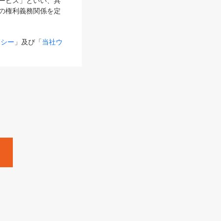
サービス」といい、具
の権利義務関係を定
リシー
」及び「
当社ウ
ものとします。
る内容とが異なる場合
るものとして使用し
変更後のサービスを含
。
Zine」「HRzine」
SHOEISHA iD
Dページ
」とは、専用の