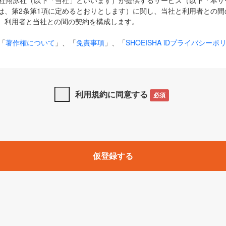
式会社翔泳社（以下「当社」といいます）が提供するサービス（以下「本
は、第2条第1項に定めるとおりとします）に関し、当社と利用者との間
、利用者と当社との間の契約を構成します。
「
著作権について
」、「
免責事項
」、「
SHOEISHA iDプライバシーポ
タの利用について（Cookieポリシー）
」は、本規約の一部を構成する
と、前項に記載する定めその他当社が定める各種規定や説明資料等におけ
優先して適用されるものとします。
利用規約に同意する
必須
下の用語は、本規約上別段の定めがない限り、以下に定める意味を有す
」とは、当社が提供する以下のサービス（名称や内容が変更された場合、
仮登録する
サービスに関連して当社が実施するイベントやキャンペーンをいいます
p」「CodeZine」「MarkeZine」「EnterpriseZine」「ECzine」「Biz/
ductZine」「AIdiver」「SE Event」
A iD」とは、利用者が本サービスを利用するために必要となるアカウントIDを、「
SHA iD及びパスワードを総称したものをそれぞれいい、「
SHOEISHA i