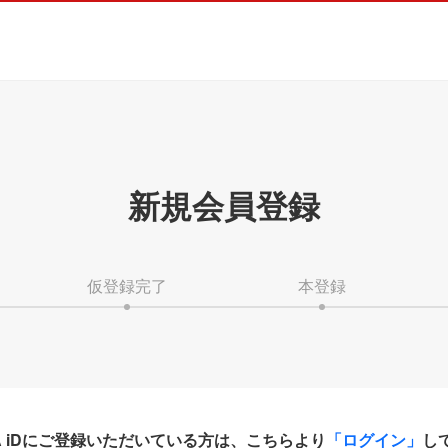
新規会員登録
仮登録完了
本登録
HA iDにご登録いただいている方は、こちらより
「ログイン」
し