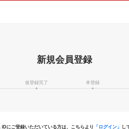
新規会員登録
仮登録完了
本登録
HA iDにご登録いただいている方は、こちらより
「ログイン」
し