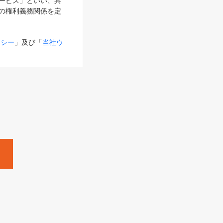
サービス」といい、具
の権利義務関係を定
リシー
」及び「
当社ウ
ものとします。
る内容とが異なる場合
るものとして使用し
変更後のサービスを含
。
Zine」「HRzine」
SHOEISHA iD
Dページ
」とは、専用の