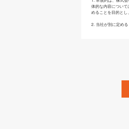
1. 本規約は、株
体的な内容について
めることを目的とし
2. 当社が別に定める
ェブサイト上でのデー
3. 本規約の内容
は、本規約の規定が
第2条（定義）
本規約において、以
ます。
1. 「本サービス
みます）及びこれら
「SEBook」「SESho
「SalesZine」「Pro
2. 「SHOEISH
等」とは、SHOEI