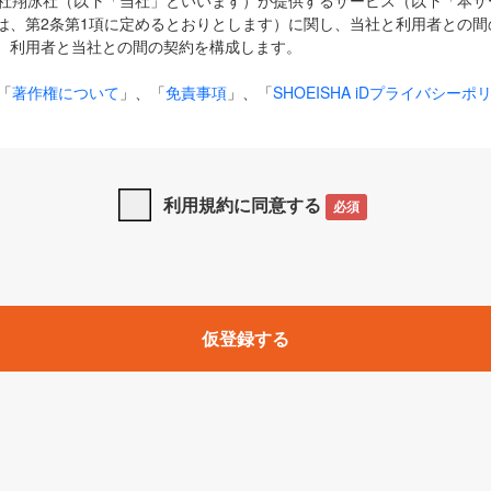
式会社翔泳社（以下「当社」といいます）が提供するサービス（以下「本
は、第2条第1項に定めるとおりとします）に関し、当社と利用者との間
、利用者と当社との間の契約を構成します。
「
著作権について
」、「
免責事項
」、「
SHOEISHA iDプライバシーポ
タの利用について（Cookieポリシー）
」は、本規約の一部を構成する
と、前項に記載する定めその他当社が定める各種規定や説明資料等におけ
優先して適用されるものとします。
利用規約に同意する
必須
下の用語は、本規約上別段の定めがない限り、以下に定める意味を有す
」とは、当社が提供する以下のサービス（名称や内容が変更された場合、
仮登録する
サービスに関連して当社が実施するイベントやキャンペーンをいいます
p」「CodeZine」「MarkeZine」「EnterpriseZine」「ECzine」「Biz/
ductZine」「AIdiver」「SE Event」
A iD」とは、利用者が本サービスを利用するために必要となるアカウントIDを、「
SHA iD及びパスワードを総称したものをそれぞれいい、「
SHOEISHA i