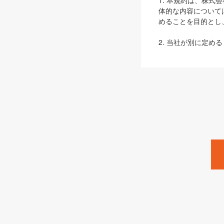
1. 本規約は、株
体的な内容について
めることを目的とし
2. 当社が別に定める
ェブサイト上でのデー
3. 本規約の内容
は、本規約の規定が
第2条（定義）
本規約において、以
ます。
1. 「本サービス
みます）及びこれら
「SEBook」「SESho
「SalesZine」「Pro
2. 「SHOEISH
等」とは、SHOEI