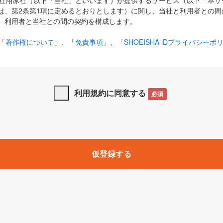
式会社翔泳社（以下「当社」といいます）が提供するサービス（以下「本
は、第2条第1項に定めるとおりとします）に関し、当社と利用者との間
、利用者と当社との間の契約を構成します。
「
著作権について
」、「
免責事項
」、「
SHOEISHA iDプライバシーポ
タの利用について（Cookieポリシー）
」は、本規約の一部を構成する
と、前項に記載する定めその他当社が定める各種規定や説明資料等におけ
優先して適用されるものとします。
利用規約に同意する
必須
下の用語は、本規約上別段の定めがない限り、以下に定める意味を有す
」とは、当社が提供する以下のサービス（名称や内容が変更された場合、
仮登録する
サービスに関連して当社が実施するイベントやキャンペーンをいいます
p」「CodeZine」「MarkeZine」「EnterpriseZine」「ECzine」「Biz/
ductZine」「AIdiver」「SE Event」
A iD」とは、利用者が本サービスを利用するために必要となるアカウントIDを、「
SHA iD及びパスワードを総称したものをそれぞれいい、「
SHOEISHA i