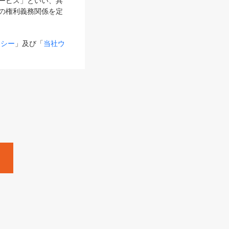
サービス」といい、具
の権利義務関係を定
リシー
」及び「
当社ウ
ものとします。
る内容とが異なる場合
るものとして使用し
変更後のサービスを含
。
Zine」「HRzine」
SHOEISHA iD
Dページ
」とは、専用の