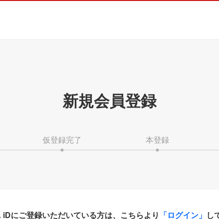
新規会員登録
仮登録完了
本登録
HA iDにご登録いただいている方は、こちらより
「ログイン」
し