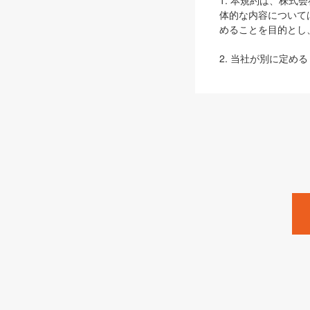
1. 本規約は、株
体的な内容について
めることを目的とし
2. 当社が別に定める
ェブサイト上でのデー
3. 本規約の内容
は、本規約の規定が
第2条（定義）
本規約において、以
ます。
1. 「本サービス
みます）及びこれら
「SEBook」「SESho
「SalesZine」「Pro
2. 「SHOEISH
等」とは、SHOEI