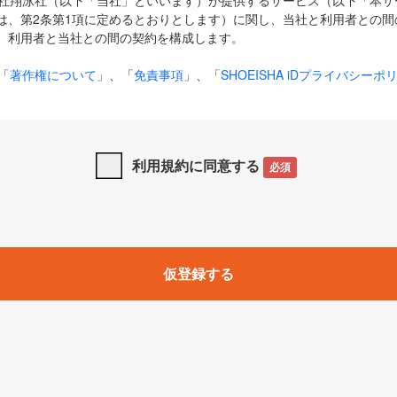
式会社翔泳社（以下「当社」といいます）が提供するサービス（以下「本
は、第2条第1項に定めるとおりとします）に関し、当社と利用者との間
、利用者と当社との間の契約を構成します。
「
著作権について
」、「
免責事項
」、「
SHOEISHA iDプライバシーポ
タの利用について（Cookieポリシー）
」は、本規約の一部を構成する
と、前項に記載する定めその他当社が定める各種規定や説明資料等におけ
優先して適用されるものとします。
利用規約に同意する
必須
下の用語は、本規約上別段の定めがない限り、以下に定める意味を有す
」とは、当社が提供する以下のサービス（名称や内容が変更された場合、
仮登録する
サービスに関連して当社が実施するイベントやキャンペーンをいいます
p」「CodeZine」「MarkeZine」「EnterpriseZine」「ECzine」「Biz/
ductZine」「AIdiver」「SE Event」
A iD」とは、利用者が本サービスを利用するために必要となるアカウントIDを、「
SHA iD及びパスワードを総称したものをそれぞれいい、「
SHOEISHA i