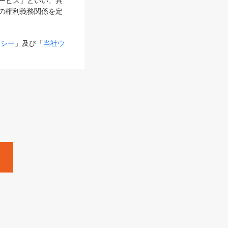
サービス」といい、具
の権利義務関係を定
リシー
」及び「
当社ウ
ものとします。
る内容とが異なる場合
るものとして使用し
変更後のサービスを含
。
Zine」「HRzine」
SHOEISHA iD
Dページ
」とは、専用の