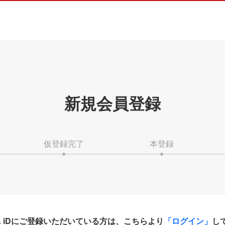
新規会員登録
仮登録完了
本登録
HA iDにご登録いただいている方は、こちらより
「ログイン」
し