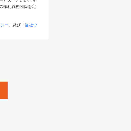
サービス」といい、具
の権利義務関係を定
リシー
」及び「
当社ウ
ものとします。
る内容とが異なる場合
るものとして使用し
変更後のサービスを含
。
Zine」「HRzine」
SHOEISHA iD
Dページ
」とは、専用の