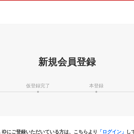
新規会員登録
仮登録完了
本登録
HA iDにご登録いただいている方は、こちらより
「ログイン」
し