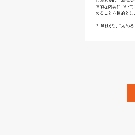
1. 本規約は、株
体的な内容について
めることを目的とし
2. 当社が別に定める
ェブサイト上でのデー
3. 本規約の内容
は、本規約の規定が
第2条（定義）
本規約において、以
ます。
1. 「本サービス
みます）及びこれら
「SEBook」「SESho
「SalesZine」「Pro
2. 「SHOEISH
等」とは、SHOEI