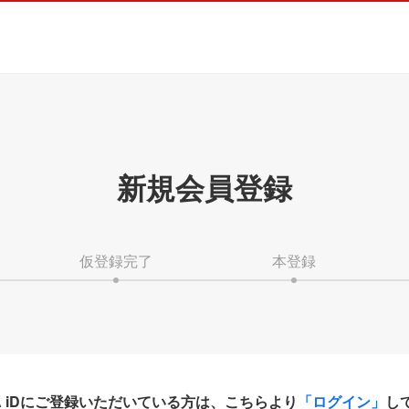
新規会員登録
仮登録完了
本登録
HA iDにご登録いただいている方は、こちらより
「ログイン」
し