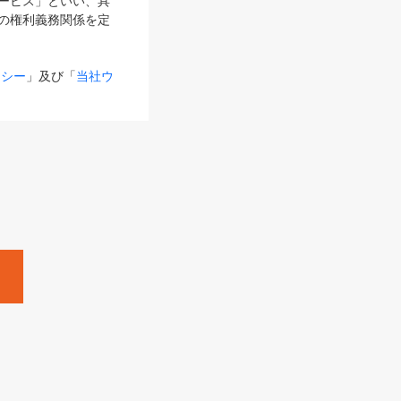
サービス」といい、具
の権利義務関係を定
リシー
」及び「
当社ウ
ものとします。
る内容とが異なる場合
るものとして使用し
変更後のサービスを含
。
Zine」「HRzine」
SHOEISHA iD
Dページ
」とは、専用の