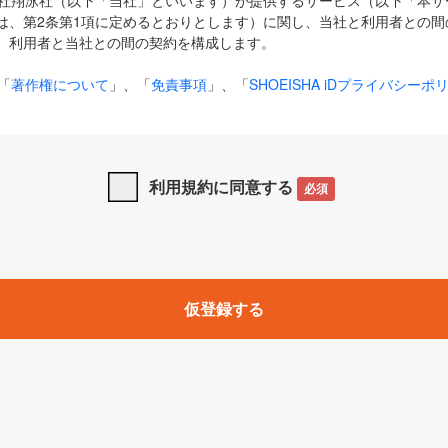
式会社翔泳社（以下「当社」といいます）が提供するサービス（以下「本
は、第2条第1項に定めるとおりとします）に関し、当社と利用者との間
、利用者と当社との間の契約を構成します。
「
著作権について
」、「
免責事項
」、「
SHOEISHA iDプライバシーポ
タの利用について（Cookieポリシー）
」は、本規約の一部を構成する
と、前項に記載する定めその他当社が定める各種規定や説明資料等におけ
優先して適用されるものとします。
利用規約に同意する
必須
下の用語は、本規約上別段の定めがない限り、以下に定める意味を有す
」とは、当社が提供する以下のサービス（名称や内容が変更された場合、
仮登録する
サービスに関連して当社が実施するイベントやキャンペーンをいいます
p」「CodeZine」「MarkeZine」「EnterpriseZine」「ECzine」「Biz/
ductZine」「AIdiver」「SE Event」
A iD」とは、利用者が本サービスを利用するために必要となるアカウントIDを、「
SHA iD及びパスワードを総称したものをそれぞれいい、「
SHOEISHA i