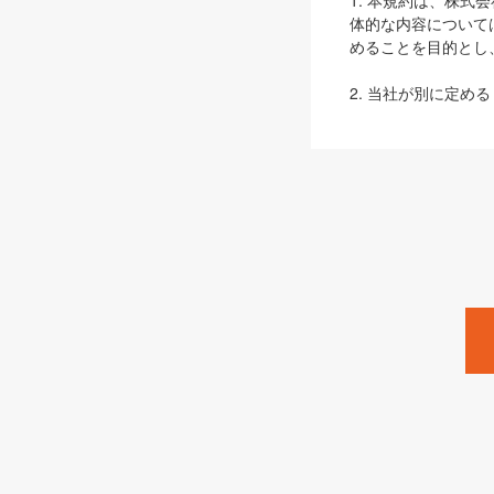
1. 本規約は、株
体的な内容について
めることを目的とし
2. 当社が別に定める
ェブサイト上でのデー
3. 本規約の内容
は、本規約の規定が
第2条（定義）
本規約において、以
ます。
1. 「本サービス
みます）及びこれら
「SEBook」「SESho
「SalesZine」「Pro
2. 「SHOEISH
等」とは、SHOEI