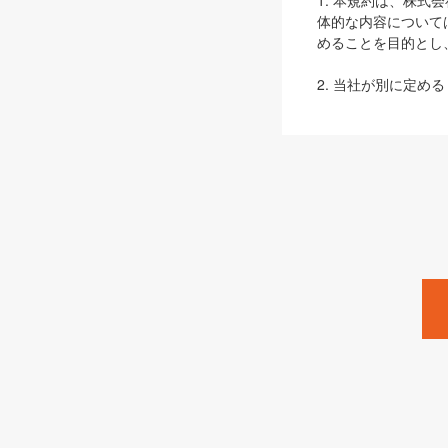
1. 本規約は、株
体的な内容について
めることを目的とし
2. 当社が別に定める
ェブサイト上でのデー
3. 本規約の内容
は、本規約の規定が
第2条（定義）
本規約において、以
ます。
1. 「本サービス
みます）及びこれら
「SEBook」「SESho
「SalesZine」「Pro
2. 「SHOEISH
等」とは、SHOEI