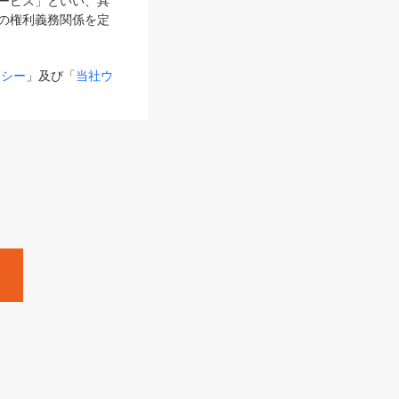
サービス」といい、具
の権利義務関係を定
リシー
」及び「
当社ウ
ものとします。
る内容とが異なる場合
るものとして使用し
変更後のサービスを含
。
Zine」「HRzine」
SHOEISHA iD
Dページ
」とは、専用の