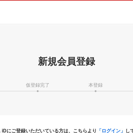
新規会員登録
仮登録完了
本登録
HA iDにご登録いただいている方は、こちらより
「ログイン」
し