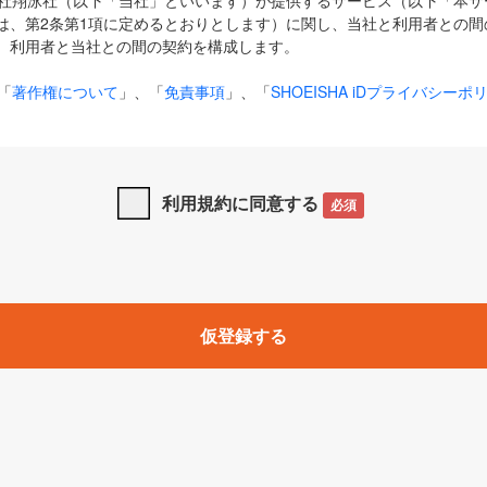
式会社翔泳社（以下「当社」といいます）が提供するサービス（以下「本
は、第2条第1項に定めるとおりとします）に関し、当社と利用者との間
、利用者と当社との間の契約を構成します。
「
著作権について
」、「
免責事項
」、「
SHOEISHA iDプライバシーポ
タの利用について（Cookieポリシー）
」は、本規約の一部を構成する
と、前項に記載する定めその他当社が定める各種規定や説明資料等におけ
優先して適用されるものとします。
利用規約に同意する
必須
下の用語は、本規約上別段の定めがない限り、以下に定める意味を有す
」とは、当社が提供する以下のサービス（名称や内容が変更された場合、
仮登録する
サービスに関連して当社が実施するイベントやキャンペーンをいいます
p」「CodeZine」「MarkeZine」「EnterpriseZine」「ECzine」「Biz/
ductZine」「AIdiver」「SE Event」
A iD」とは、利用者が本サービスを利用するために必要となるアカウントIDを、「
SHA iD及びパスワードを総称したものをそれぞれいい、「
SHOEISHA i