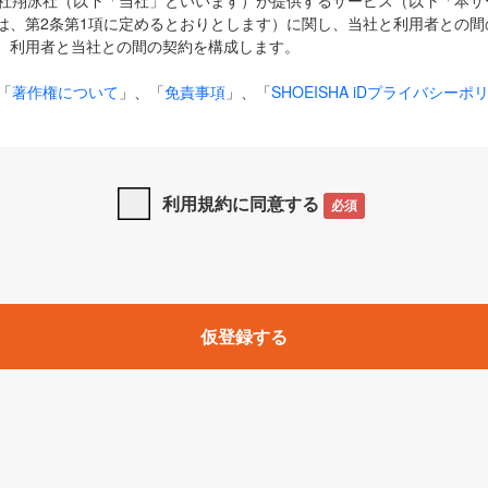
式会社翔泳社（以下「当社」といいます）が提供するサービス（以下「本
は、第2条第1項に定めるとおりとします）に関し、当社と利用者との間
、利用者と当社との間の契約を構成します。
「
著作権について
」、「
免責事項
」、「
SHOEISHA iDプライバシーポ
タの利用について（Cookieポリシー）
」は、本規約の一部を構成する
と、前項に記載する定めその他当社が定める各種規定や説明資料等におけ
優先して適用されるものとします。
利用規約に同意する
必須
下の用語は、本規約上別段の定めがない限り、以下に定める意味を有す
」とは、当社が提供する以下のサービス（名称や内容が変更された場合、
仮登録する
サービスに関連して当社が実施するイベントやキャンペーンをいいます
p」「CodeZine」「MarkeZine」「EnterpriseZine」「ECzine」「Biz/
ductZine」「AIdiver」「SE Event」
A iD」とは、利用者が本サービスを利用するために必要となるアカウントIDを、「
SHA iD及びパスワードを総称したものをそれぞれいい、「
SHOEISHA i