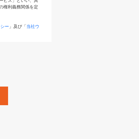
サービス」といい、具
の権利義務関係を定
リシー
」及び「
当社ウ
ものとします。
る内容とが異なる場合
るものとして使用し
変更後のサービスを含
。
Zine」「HRzine」
SHOEISHA iD
Dページ
」とは、専用の