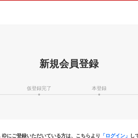
新規会員登録
仮登録完了
本登録
HA iDにご登録いただいている方は、こちらより
「ログイン」
し