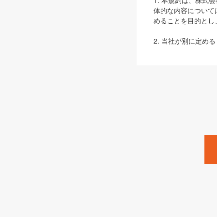
1. 本規約は、株
体的な内容について
めることを目的とし
2. 当社が別に定める
ェブサイト上でのデー
3. 本規約の内容
は、本規約の規定が
第2条（定義）
本規約において、以
ます。
1. 「本サービス
みます）及びこれら
「SEBook」「SESho
「SalesZine」「Pro
2. 「SHOEISH
等」とは、SHOEI