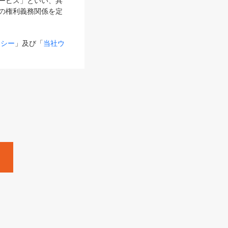
サービス」といい、具
の権利義務関係を定
リシー
」及び「
当社ウ
ものとします。
る内容とが異なる場合
るものとして使用し
変更後のサービスを含
。
Zine」「HRzine」
SHOEISHA iD
Dページ
」とは、専用の