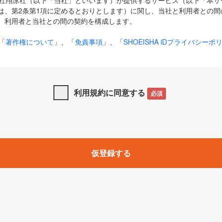
式会社翔泳社（以下「当社」といいます）が提供するサービス（以下「本
は、第2条第1項に定めるとおりとします）に関し、当社と利用者との間
、利用者と当社との間の契約を構成します。
「
著作権について
」、「
免責事項
」、「
SHOEISHA iDプライバシーポ
タの利用について（Cookieポリシー）
」は、本規約の一部を構成する
と、前項に記載する定めその他当社が定める各種規定や説明資料等におけ
優先して適用されるものとします。
利用規約に同意する
必須
下の用語は、本規約上別段の定めがない限り、以下に定める意味を有す
」とは、当社が提供する以下のサービス（名称や内容が変更された場合、
仮登録する
サービスに関連して当社が実施するイベントやキャンペーンをいいます
p」「CodeZine」「MarkeZine」「EnterpriseZine」「ECzine」「Biz/
ductZine」「AIdiver」「SE Event」
A iD」とは、利用者が本サービスを利用するために必要となるアカウントIDを、「
SHA iD及びパスワードを総称したものをそれぞれいい、「
SHOEISHA i