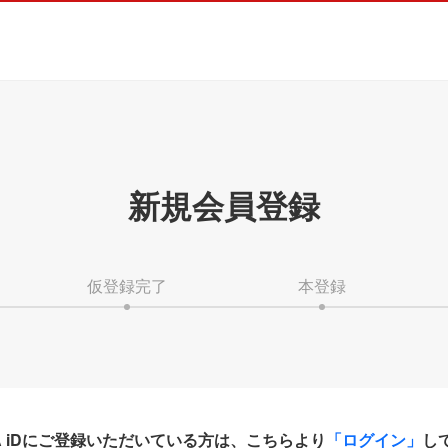
新規会員登録
仮登録完了
本登録
HA iDにご登録いただいている方は、こちらより
「ログイン」
し