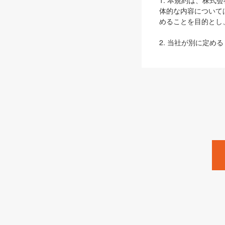
1. 本規約は、株
体的な内容について
めることを目的とし
2. 当社が別に定める
ェブサイト上でのデー
3. 本規約の内容
は、本規約の規定が
第2条（定義）
本規約において、以
ます。
1. 「本サービス
みます）及びこれら
「SEBook」「SESho
「SalesZine」「Pro
2. 「SHOEISH
等」とは、SHOEI