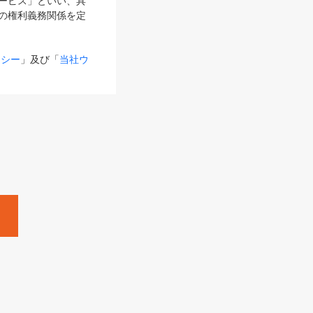
サービス」といい、具
の権利義務関係を定
リシー
」及び「
当社ウ
ものとします。
る内容とが異なる場合
るものとして使用し
変更後のサービスを含
。
Zine」「HRzine」
SHOEISHA iD
Dページ
」とは、専用の