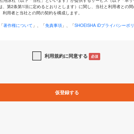
式会社翔泳社（以下「当社」といいます）が提供するサービス（以下「本
は、第2条第1項に定めるとおりとします）に関し、当社と利用者との間
、利用者と当社との間の契約を構成します。
「
著作権について
」、「
免責事項
」、「
SHOEISHA iDプライバシーポ
タの利用について（Cookieポリシー）
」は、本規約の一部を構成する
と、前項に記載する定めその他当社が定める各種規定や説明資料等におけ
優先して適用されるものとします。
利用規約に同意する
必須
下の用語は、本規約上別段の定めがない限り、以下に定める意味を有す
」とは、当社が提供する以下のサービス（名称や内容が変更された場合、
仮登録する
サービスに関連して当社が実施するイベントやキャンペーンをいいます
p」「CodeZine」「MarkeZine」「EnterpriseZine」「ECzine」「Biz/
ductZine」「AIdiver」「SE Event」
A iD」とは、利用者が本サービスを利用するために必要となるアカウントIDを、「
SHA iD及びパスワードを総称したものをそれぞれいい、「
SHOEISHA i