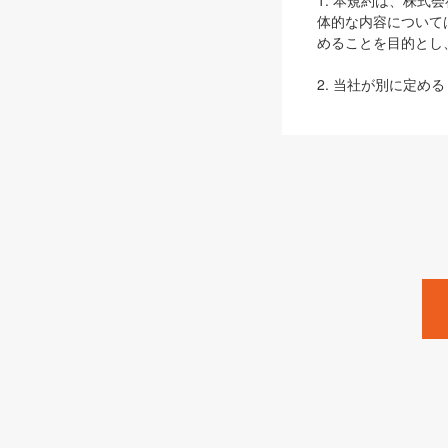
1. 本規約は、株
体的な内容について
めることを目的とし
2. 当社が別に定める
ェブサイト上でのデー
3. 本規約の内容
は、本規約の規定が
第2条（定義）
本規約において、以
ます。
1. 「本サービス
みます）及びこれら
「SEBook」「SESho
「SalesZine」「Pro
2. 「SHOEISH
等」とは、SHOEI