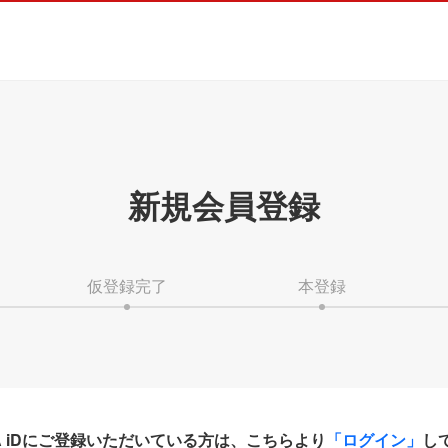
新規会員登録
仮登録完了
本登録
HA iDにご登録いただいている方は、こちらより
「ログイン」
し