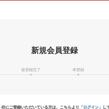
新規会員登録
仮登録完了
本登録
HA iDにご登録いただいている方は、こちらより
「ログイン」
し