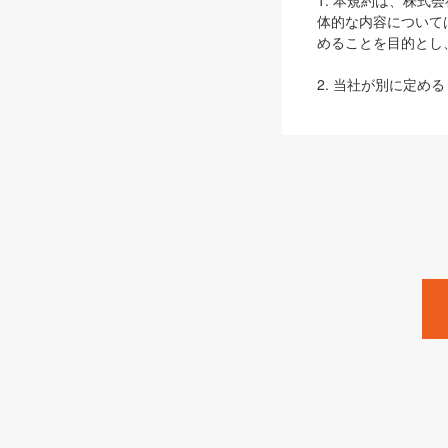
1. 本規約は、株
体的な内容について
めることを目的とし
2. 当社が別に定める
ェブサイト上でのデー
3. 本規約の内容
は、本規約の規定が
第2条（定義）
本規約において、以
ます。
1. 「本サービス
みます）及びこれら
「SEBook」「SESho
「SalesZine」「Pro
2. 「SHOEISH
等」とは、SHOEI