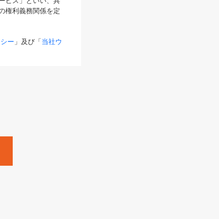
サービス」といい、具
の権利義務関係を定
リシー
」及び「
当社ウ
ものとします。
る内容とが異なる場合
るものとして使用し
変更後のサービスを含
。
Zine」「HRzine」
SHOEISHA iD
Dページ
」とは、専用の