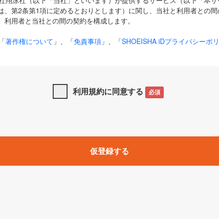
式会社翔泳社（以下「当社」といいます）が提供するサービス（以下「本
は、第2条第1項に定めるとおりとします）に関し、当社と利用者との間
、利用者と当社との間の契約を構成します。
「
著作権について
」、「
免責事項
」、「
SHOEISHA iDプライバシーポ
タの利用について（Cookieポリシー）
」は、本規約の一部を構成する
と、前項に記載する定めその他当社が定める各種規定や説明資料等におけ
優先して適用されるものとします。
利用規約に同意する
必須
下の用語は、本規約上別段の定めがない限り、以下に定める意味を有す
」とは、当社が提供する以下のサービス（名称や内容が変更された場合、
仮登録する
サービスに関連して当社が実施するイベントやキャンペーンをいいます
p」「CodeZine」「MarkeZine」「EnterpriseZine」「ECzine」「Biz/
ductZine」「AIdiver」「SE Event」
A iD」とは、利用者が本サービスを利用するために必要となるアカウントIDを、「
SHA iD及びパスワードを総称したものをそれぞれいい、「
SHOEISHA i