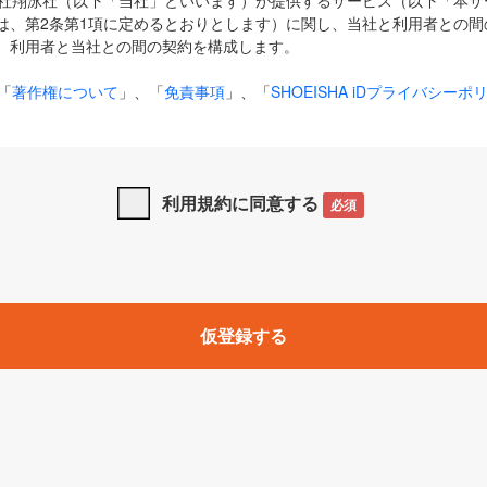
式会社翔泳社（以下「当社」といいます）が提供するサービス（以下「本
は、第2条第1項に定めるとおりとします）に関し、当社と利用者との間
、利用者と当社との間の契約を構成します。
「
著作権について
」、「
免責事項
」、「
SHOEISHA iDプライバシーポ
タの利用について（Cookieポリシー）
」は、本規約の一部を構成する
と、前項に記載する定めその他当社が定める各種規定や説明資料等におけ
優先して適用されるものとします。
利用規約に同意する
必須
下の用語は、本規約上別段の定めがない限り、以下に定める意味を有す
」とは、当社が提供する以下のサービス（名称や内容が変更された場合、
仮登録する
サービスに関連して当社が実施するイベントやキャンペーンをいいます
p」「CodeZine」「MarkeZine」「EnterpriseZine」「ECzine」「Biz/
ductZine」「AIdiver」「SE Event」
A iD」とは、利用者が本サービスを利用するために必要となるアカウントIDを、「
SHA iD及びパスワードを総称したものをそれぞれいい、「
SHOEISHA i