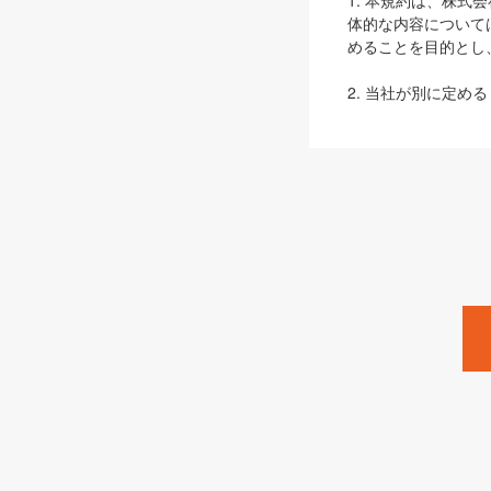
1. 本規約は、株
体的な内容について
めることを目的とし
2. 当社が別に定める
ェブサイト上でのデー
3. 本規約の内容
は、本規約の規定が
第2条（定義）
本規約において、以
ます。
1. 「本サービス
みます）及びこれら
「SEBook」「SESho
「SalesZine」「Pro
2. 「SHOEISH
等」とは、SHOEI