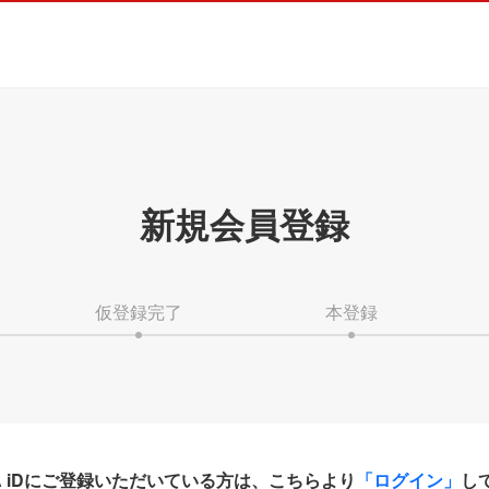
新規会員登録
仮登録完了
本登録
HA iDにご登録いただいている方は、こちらより
「ログイン」
し