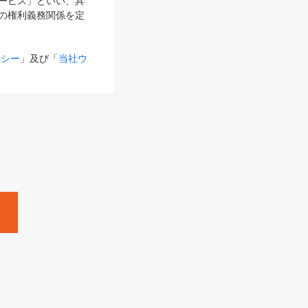
サービス」といい、具
の権利義務関係を定
リシー
」及び「
当社ウ
ものとします。
る内容とが異なる場合
るものとして使用し
変更後のサービスを含
。
Zine」「HRzine」
SHOEISHA iD
Dページ
」とは、専用の