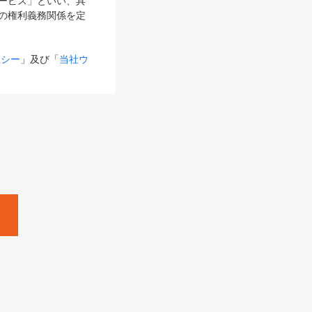
サービス」といい、具
の権利義務関係を定
リシー
」及び「
当社ウ
ものとします。
る内容とが異なる場合
るものとして使用し
変更後のサービスを含
。
Zine」「HRzine」
SHOEISHA iD
Dページ
」とは、専用の