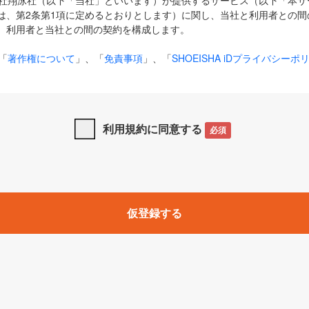
式会社翔泳社（以下「当社」といいます）が提供するサービス（以下「本
は、第2条第1項に定めるとおりとします）に関し、当社と利用者との間
、利用者と当社との間の契約を構成します。
「
著作権について
」、「
免責事項
」、「
SHOEISHA iDプライバシーポ
タの利用について（Cookieポリシー）
」は、本規約の一部を構成する
と、前項に記載する定めその他当社が定める各種規定や説明資料等におけ
優先して適用されるものとします。
利用規約に同意する
必須
下の用語は、本規約上別段の定めがない限り、以下に定める意味を有す
」とは、当社が提供する以下のサービス（名称や内容が変更された場合、
仮登録する
サービスに関連して当社が実施するイベントやキャンペーンをいいます
p」「CodeZine」「MarkeZine」「EnterpriseZine」「ECzine」「Biz/
ductZine」「AIdiver」「SE Event」
A iD」とは、利用者が本サービスを利用するために必要となるアカウントIDを、「
SHA iD及びパスワードを総称したものをそれぞれいい、「
SHOEISHA i