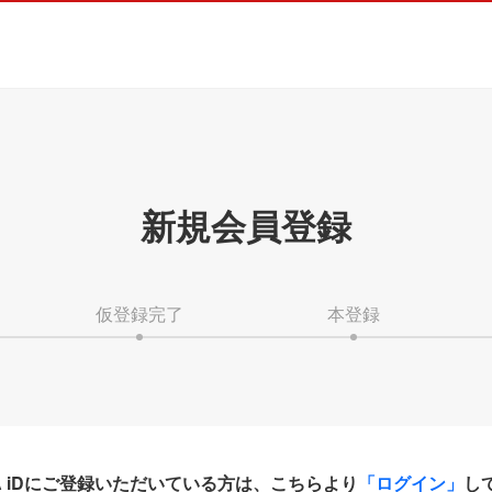
新規会員登録
仮登録完了
本登録
HA iDにご登録いただいている方は、こちらより
「ログイン」
し