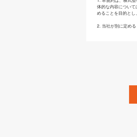
1. 本規約は、株
体的な内容について
めることを目的とし
2. 当社が別に定める
ェブサイト上でのデー
3. 本規約の内容
は、本規約の規定が
第2条（定義）
本規約において、以
ます。
1. 「本サービス
みます）及びこれら
「SEBook」「SESho
「SalesZine」「Pro
2. 「SHOEISH
等」とは、SHOEI