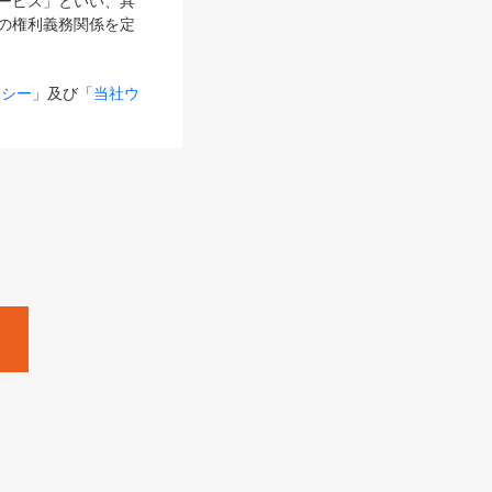
サービス」といい、具
の権利義務関係を定
リシー
」及び「
当社ウ
ものとします。
る内容とが異なる場合
るものとして使用し
変更後のサービスを含
。
Zine」「HRzine」
SHOEISHA iD
Dページ
」とは、専用の