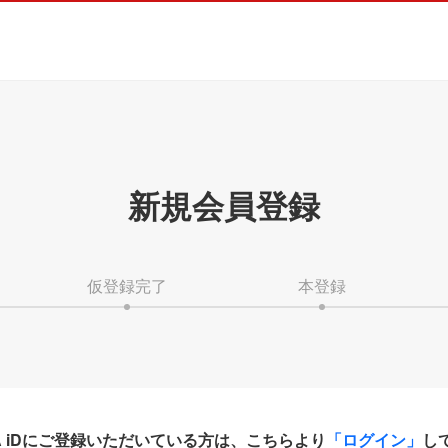
新規会員登録
仮登録完了
本登録
HA iDにご登録いただいている方は、こちらより
「ログイン」
し