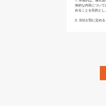
1. 本規約は、株
体的な内容について
めることを目的とし
2. 当社が別に定める
ェブサイト上でのデー
3. 本規約の内容
は、本規約の規定が
第2条（定義）
本規約において、以
ます。
1. 「本サービス
みます）及びこれら
「SEBook」「SESho
「SalesZine」「Pro
2. 「SHOEISH
等」とは、SHOEI