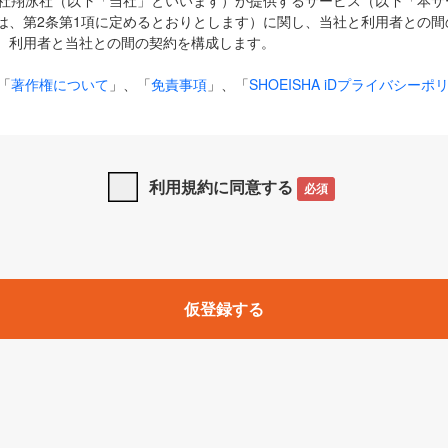
式会社翔泳社（以下「当社」といいます）が提供するサービス（以下「本
は、第2条第1項に定めるとおりとします）に関し、当社と利用者との間
、利用者と当社との間の契約を構成します。
「
著作権について
」、「
免責事項
」、「
SHOEISHA iDプライバシーポ
タの利用について（Cookieポリシー）
」は、本規約の一部を構成する
と、前項に記載する定めその他当社が定める各種規定や説明資料等におけ
優先して適用されるものとします。
利用規約に同意する
必須
下の用語は、本規約上別段の定めがない限り、以下に定める意味を有す
」とは、当社が提供する以下のサービス（名称や内容が変更された場合、
仮登録する
サービスに関連して当社が実施するイベントやキャンペーンをいいます
p」「CodeZine」「MarkeZine」「EnterpriseZine」「ECzine」「Biz/
ductZine」「AIdiver」「SE Event」
A iD」とは、利用者が本サービスを利用するために必要となるアカウントIDを、「
SHA iD及びパスワードを総称したものをそれぞれいい、「
SHOEISHA i