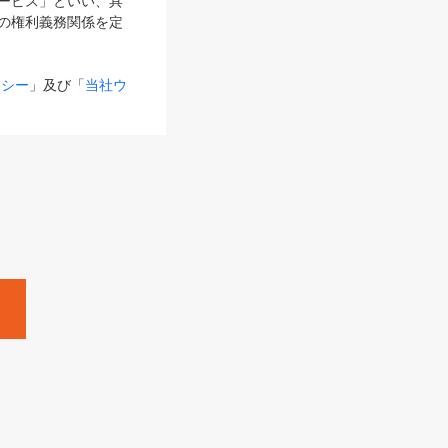
サービス」といい、具
の権利義務関係を定
リシー
」及び「
当社ウ
ものとします。
る内容とが異なる場合
るものとして使用し
変更後のサービスを含
。
Zine」「HRzine」
SHOEISHA iD
Dページ
」とは、専用の