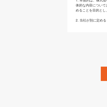
1. 本規約は、株
体的な内容について
めることを目的とし
2. 当社が別に定める
ェブサイト上でのデー
3. 本規約の内容
は、本規約の規定が
第2条（定義）
本規約において、以
ます。
1. 「本サービス
みます）及びこれら
「SEBook」「SESho
「SalesZine」「Pro
2. 「SHOEISH
等」とは、SHOEI