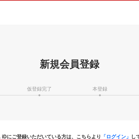
新規会員登録
仮登録完了
本登録
HA iDにご登録いただいている方は、こちらより
「ログイン」
し