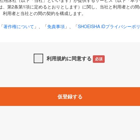
式会社翔泳社（以下「当社」といいます）が提供するサービス（以下「本
は、第2条第1項に定めるとおりとします）に関し、当社と利用者との間
、利用者と当社との間の契約を構成します。
「
著作権について
」、「
免責事項
」、「
SHOEISHA iDプライバシーポ
タの利用について（Cookieポリシー）
」は、本規約の一部を構成する
と、前項に記載する定めその他当社が定める各種規定や説明資料等におけ
優先して適用されるものとします。
利用規約に同意する
必須
下の用語は、本規約上別段の定めがない限り、以下に定める意味を有す
」とは、当社が提供する以下のサービス（名称や内容が変更された場合、
仮登録する
サービスに関連して当社が実施するイベントやキャンペーンをいいます
p」「CodeZine」「MarkeZine」「EnterpriseZine」「ECzine」「Biz/
ductZine」「AIdiver」「SE Event」
A iD」とは、利用者が本サービスを利用するために必要となるアカウントIDを、「
SHA iD及びパスワードを総称したものをそれぞれいい、「
SHOEISHA i