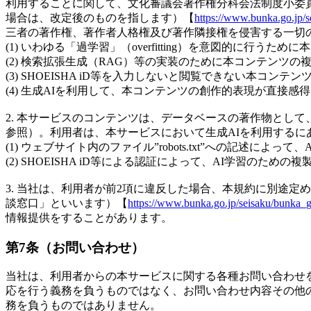
利用することに関して、文化審議会著作権分科会法制度小委員
場合は、改定後のものを指します）【
https://www.bunka.go.jp/
三者の著作権、著作者人格権及び著作隣接権を侵害する一切
(1) いわゆる「過学習」（overfitting）を意図的に行う
(2) 検索拡張生成（RAG）等の実装のために本コンテンツの
(3) SHOEISHA iD等を入力しないと閲覧できない本コンテ
(4) 生成AIを利用して、本コンテンツの創作的表現が直接
2. 本サービスのコンテンツは、データベースの著作物とし
参照）。利用者は、本サービスにおいて生成AIを利用する
(1) ウェブサイト内のファイル”robots.txt”への記述
(2) SHOEISHA iD等による認証によって、AI学習の
3. 当社は、利用者が前2項に違反した場合、本規約に別途
談窓口」といいます）【
https://www.bunka.go.jp/seisaku/bunka_
情報提供をすることがあります。
第7条（お問い合わせ）
当社は、利用者からの本サービスに関する各種お問い合わせ
応を行う義務を負うものではなく、お問い合わせ内容その他
務を負うものではありません。