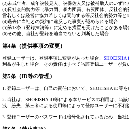
(2)未成年者、成年被後見人、被保佐人又は被補助人のいず
(3)反社会的勢力等（暴力団、暴力団員、右翼団体、反社会
営若しくは経営に協力若しくは関与する等反社会的勢力等と
(4)過去に当社との契約に違反した事実が認められる場合
(5)第13条（登録抹消等）に定める措置を受けたことがあ
(6)その他、当社が登録を適当でないと判断した場合
第4条（提供事項の変更）
登録ユーザーは、登録事項に変更があった場合、
SHOEISHA
利益が生じた場合、その責任はすべて当該登録ユーザーが負
第5条（ID等の管理）
1. 登録ユーザーは、自己の責任において、SHOEISHA
2. 当社は、SHOEISHA iD等による本サービスの利用は、
洩、紛失、第三者による使用等によって登録ユーザーに不利
3. 登録ユーザーのパスワードは暗号化されているため、当