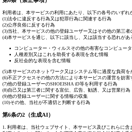
第6条（禁止事項）
利用者は、本サービスの利用にあたり、以下の各号のいずれ
(1)法令に違反する行為又は犯罪行為に関連する行為
(2)公序良俗に反する行為
(3)当社、本サービスの他の登録ユーザー又はその他の第三
(4)本サービスを通じ、以下に該当し、又は該当する恐れが
コンピューター・ウィルスその他の有害なコンピュータ
人種差別又はこれを助長する表現を含む情報
反社会的な表現を含む情報
(5)本サービスのネットワーク又はシステム等に過度な負荷を
(6)不正アクセスその他の方法により本サービスの運営を妨害
(7)他の登録ユーザーのSHOEISHA iD等を利用する行為
(8)自己又は第三者に関する宣伝、広告、勧誘、又は営業行為
(9)他の登録ユーザーに関する情報の収集
(10)その他、当社が不適切と判断する行為
第6条の2（生成AI）
1. 利用者は、当社ウェブサイト、本サービス及びこれらに