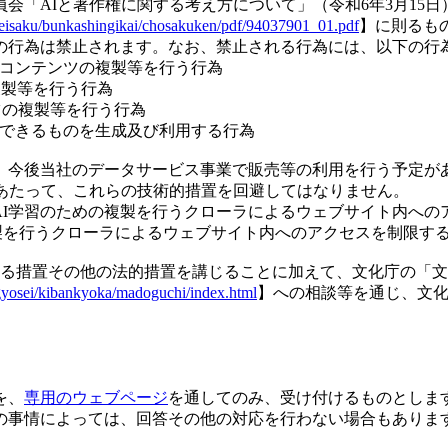
会「AIと著作権に関する考え方について」（令和6年3月15
seisaku/bunkashingikai/chosakuken/pdf/94037901_01.pdf
】に則るも
の行為は禁止されます。なお、禁止される行為には、以下の行
ために本コンテンツの複製等を行う行為
複製等を行う行為
ンツの複製等を行う行為
感得できるものを生成及び利用する行為
て、今後当社のデータサービス事業で販売等の利用を行う予定が
にあたって、これらの技術的措置を回避してはなりません。
によって、AI学習のための複製を行うクローラによるウェブサイト内
ための複製を行うクローラによるウェブサイト内へのアクセスを制限す
定める措置その他の法的措置を講じることに加えて、文化庁の「
gyosei/kibankyoka/madoguchi/index.html
】への相談等を通じ、文化
を、
専用のウェブページ
を通してのみ、受け付けるものとしま
の事情によっては、回答その他の対応を行わない場合もありま