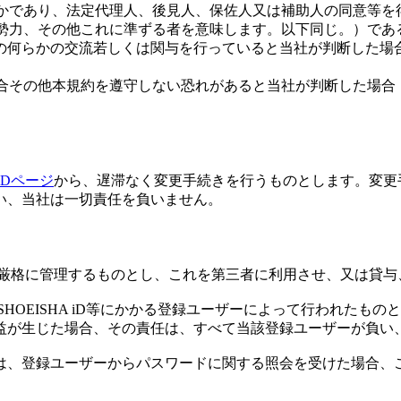
れかであり、法定代理人、後見人、保佐人又は補助人の同意等を
的勢力、その他これに準ずる者を意味します。以下同じ。）で
の何らかの交流若しくは関与を行っていると当社が判断した場
る場合その他本規約を遵守しない恐れがあると当社が判断した場合
 iDページ
から、遅滞なく変更手続きを行うものとします。変更
い、当社は一切責任を負いません。
 iD等を厳格に管理するものとし、これを第三者に利用させ、又は
当該SHOEISHA iD等にかかる登録ユーザーによって行われたもの
益が生じた場合、その責任は、すべて当該登録ユーザーが負い
社は、登録ユーザーからパスワードに関する照会を受けた場合、