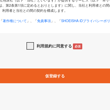
式会社翔泳社（以下「当社」といいます）が提供するサービス（以下「本
は、第2条第1項に定めるとおりとします）に関し、当社と利用者との間
、利用者と当社との間の契約を構成します。
「
著作権について
」、「
免責事項
」、「
SHOEISHA iDプライバシーポ
タの利用について（Cookieポリシー）
」は、本規約の一部を構成する
と、前項に記載する定めその他当社が定める各種規定や説明資料等におけ
優先して適用されるものとします。
利用規約に同意する
必須
下の用語は、本規約上別段の定めがない限り、以下に定める意味を有す
」とは、当社が提供する以下のサービス（名称や内容が変更された場合、
仮登録する
サービスに関連して当社が実施するイベントやキャンペーンをいいます
p」「CodeZine」「MarkeZine」「EnterpriseZine」「ECzine」「Biz/
ductZine」「AIdiver」「SE Event」
A iD」とは、利用者が本サービスを利用するために必要となるアカウントIDを、「
SHA iD及びパスワードを総称したものをそれぞれいい、「
SHOEISHA i