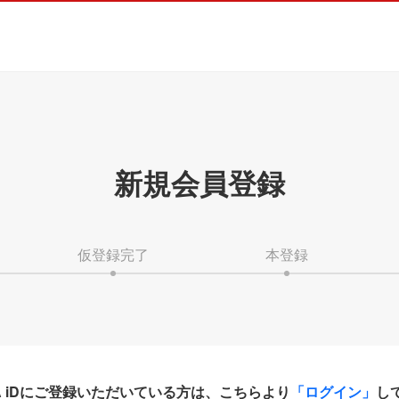
新規会員登録
仮登録完了
本登録
HA iDにご登録いただいている方は、こちらより
「ログイン」
し