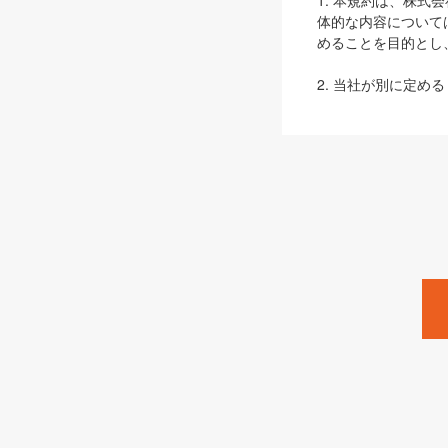
1. 本規約は、株
体的な内容について
めることを目的とし
2. 当社が別に定める
ェブサイト上でのデー
3. 本規約の内容
は、本規約の規定が
第2条（定義）
本規約において、以
ます。
1. 「本サービス
みます）及びこれら
「SEBook」「SESho
「SalesZine」「Pro
2. 「SHOEISH
等」とは、SHOEI