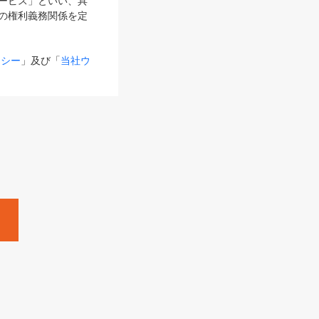
サービス」といい、具
の権利義務関係を定
リシー
」及び「
当社ウ
ものとします。
る内容とが異なる場合
るものとして使用し
変更後のサービスを含
。
Zine」「HRzine」
SHOEISHA iD
Dページ
」とは、専用の